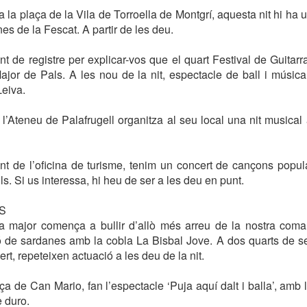
a la plaça de la Vila de Torroella de Montgrí, aquesta nit hi ha
es de la Fescat. A partir de les deu.
de registre per explicar-vos que el quart Festival de Guitarr
ajor de Pals. A les nou de la nit, espectacle de ball i músi
Leiva.
l’Ateneu de Palafrugell organitza al seu local una nit musical
avant de l’oficina de turisme, tenim un concert de cançons popul
ls. Si us interessa, hi heu de ser a les deu en punt.
S
ta major comença a bullir d’allò més arreu de la nostra comar
 de sardanes amb la cobla La Bisbal Jove. A dos quarts de set
rt, repeteixen actuació a les deu de la nit.
laça de Can Mario, fan l’espectacle ‘Puja aquí dalt i balla’, am
 duro.