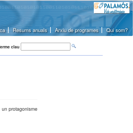
ca
Resums anuals
Arxiu de programes
Qui som?
erme clau
n un protagonisme