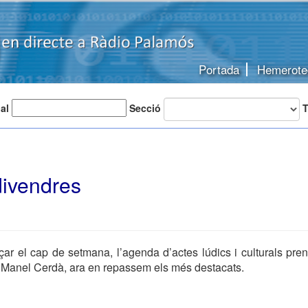
Portada
Hemerote
 al
Secció
T
ivendres
ar el cap de setmana, l’agenda d’actes lúdics i culturals pre
 Manel Cerdà, ara en repassem els més destacats.