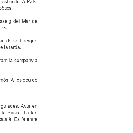
est estiu. A Pals,
bòtics.
sseig del Mar de
ocs.
an de sort perquè
e la tarda.
rant la companyia
amós. A les deu de
 guiades. Avui en
 la Pesca. La fan
talà. Es fa entre