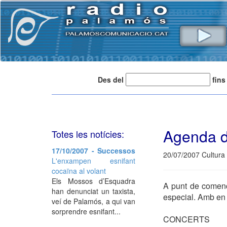
Des del
fins
Agenda d
Totes les notícies:
17/10/2007 - Successos
20/07/2007 Cultura
L'enxampen esnifant
cocaïna al volant
Els Mossos d’Esquadra
A punt de començ
han denunciat un taxista,
especial. Amb en
veí de Palamós, a qui van
sorprendre esnifant...
CONCERTS