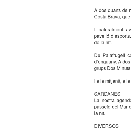
A dos quarts de n
Costa Brava, que t
I, naturalment, a
pavelló d’esports
de la nit.
De Palafrugell c
d’enguany. A dos 
grups Dos Minuts 
I a la mitjanit, 
SARDANES
La nostra agenda
passeig del Mar d
la nit.
DIVERSOS