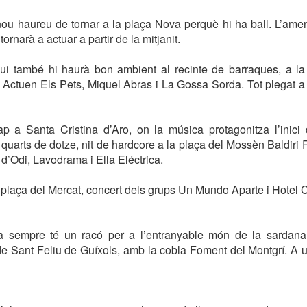
ou haureu de tornar a la plaça Nova perquè hi ha ball. L’amen
ornarà a actuar a partir de la mitjanit.
vui també hi haurà bon ambient al recinte de barraques, a la 
. Actuen Els Pets, Miquel Abras i La Gossa Sorda. Tot plegat a 
ap a Santa Cristina d’Aro, on la música protagonitza l’inici 
quarts de dotze, nit de hardcore a la plaça del Mossèn Baldiri 
d’Odi, Lavodrama i Ella Eléctrica.
a la plaça del Mercat, concert dels grups Un Mundo Aparte i Hote
 sempre té un racó per a l’entranyable món de la sardana.
e Sant Feliu de Guíxols, amb la cobla Foment del Montgrí. A 