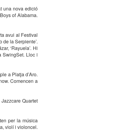
at una nova edició
d Boys of Alabama.
a avui al Festival
 de la Serpiente’.
zar, ‘Rayuela’. Hi
a SwingSet. Lloc i
le a Platja d’Aro.
Ivanow. Comencen a
l Jazzcare Quartet
ten per la música
 violí i violoncel.