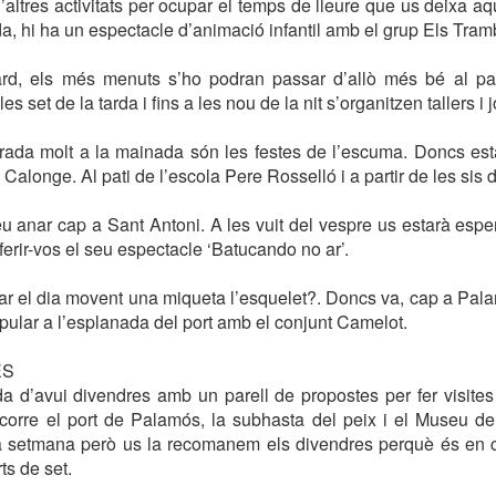
ltres activitats per ocupar el temps de lleure que us deixa aqu
rda, hi ha un espectacle d’animació infantil amb el grup Els Tram
rd, els més menuts s’ho podran passar d’allò més bé al pa
 set de la tarda i fins a les nou de la nit s’organitzen tallers i j
ada molt a la mainada són les festes de l’escuma. Doncs est
 Calonge. Al pati de l’escola Pere Rosselló i a partir de les sis d
 anar cap a Sant Antoni. A les vuit del vespre us estarà espe
ferir-vos el seu espectacle ‘Batucando no ar’.
ar el dia movent una miqueta l’esquelet?. Doncs va, cap a Pal
popular a l’esplanada del port amb el conjunt Camelot.
ES
a d’avui divendres amb un parell de propostes per fer visites
corre el port de Palamós, la subhasta del peix i el Museu de
la setmana però us la recomanem els divendres perquè és en ca
ts de set.