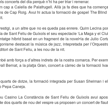
concerts del dia perquè n’hi ha per triar i remenar.
 cap a Calella de Palafrugell. Allà ja fa dies que ha començ
ins de Cap Roig. Avui hi actua la formació de gospel The Blin
t.
restigi, a un altre que no es queda pas enrere. Quim Lecina port
da de Sant Feliu de Guíxols el seu espectacle ‘La Maga y el Club
ntatge híbrid basat en un fragment de la novel•la de Julio Cortá
agonisme destacat la música de jazz, intepretada per l’Orquestr
itori de Sant Feliu, a les nou de la nit.
mbé amb força a d’altres indrets de la nostra comarca. Per exemp
all Bernat, a la platja Gran, concert a càrrec de la formació 
s quarts de dotze, la formació integrada per Susan Sheiman i e
ub Pepa Caneja.
u Casino La Constància de Sant Feliu de Guíxols avui apos
 de dos quarts de nou del vespre us proposen un concert de flauta,