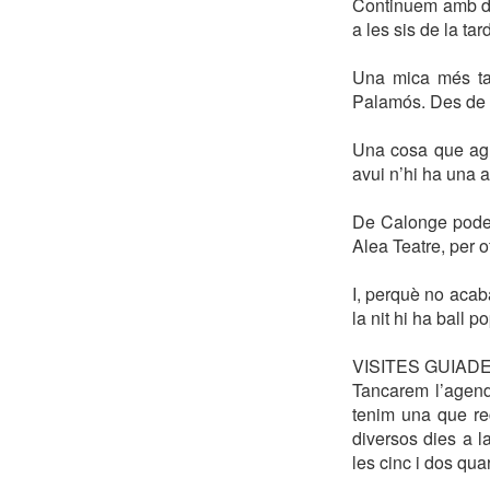
Continuem amb d’a
a les sis de la ta
Una mica més ta
Palamós. Des de les
Una cosa que agr
avui n’hi ha una a
De Calonge podeu
Alea Teatre, per o
I, perquè no acab
la nit hi ha ball 
VISITES GUIAD
Tancarem l’agend
tenim una que re
diversos dies a 
les cinc i dos quar