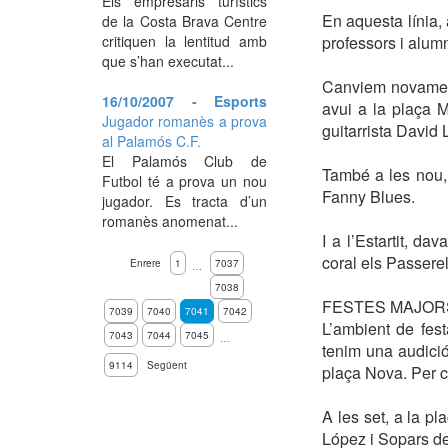
Els empresaris turístics
En aquesta línia, 
de la Costa Brava Centre
critiquen la lentitud amb
professors i alumn
que s’han executat...
Canviem novament 
16/10/2007 - Esports
avui a la plaça M
Jugador romanès a prova
guitarrista David 
al Palamós C.F.
El Palamós Club de
També a les nou, 
Futbol té a prova un nou
Fanny Blues.
jugador. Es tracta d’un
romanès anomenat...
I a l’Estartit, d
coral els Passerel
Enrere
1
7037
…
7038
FESTES MAJOR
7039
7040
7041
7042
L’ambient de fes
7043
7044
7045
…
tenim una audició
9114
Següent
plaça Nova. Per ce
A les set, a la p
López i Sopars de