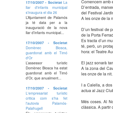
Comencem amb els 
17/10/2007 - Societat
La
D’entrada, marxem
llar d'infants municipal
s'inaugura el dia 26
del Festival Jard
L’Ajuntament de Palamós
A les onze de la ni
ja té data per a la
inauguració de la nova
D’un festival de p
llar d’infants municipal...
de la Porta Ferra
Es tracta d’un mu
17/10/2007 - Societat
té, però, un prot
Domènec Biosca,
hora: el Teatre Aud
guardonat amb el Timó
d'Or
El jazz sonarà ta
L’assessor turístic
Domènec Biosca ha estat
A la zona del Cav
guardonat amb el Timó
les onze de la nit.
d’Or, que anualment...
I a Calella, a do
17/10/2007 - Societat
actua al Jazz Cl
L'empresariat turístic
critica com s'ha fet
Més coses. Al No
l'autovia Palamós-
clàssica. A partir
Palafrugell