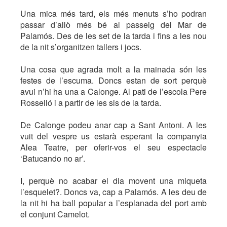
Una mica més tard, els més menuts s’ho podran
passar d’allò més bé al passeig del Mar de
Palamós. Des de les set de la tarda i fins a les nou
de la nit s’organitzen tallers i jocs.
Una cosa que agrada molt a la mainada són les
festes de l’escuma. Doncs estan de sort perquè
avui n’hi ha una a Calonge. Al pati de l’escola Pere
Rosselló i a partir de les sis de la tarda.
De Calonge podeu anar cap a Sant Antoni. A les
vuit del vespre us estarà esperant la companyia
Alea Teatre, per oferir-vos el seu espectacle
‘Batucando no ar’.
I, perquè no acabar el dia movent una miqueta
l’esquelet?. Doncs va, cap a Palamós. A les deu de
la nit hi ha ball popular a l’esplanada del port amb
el conjunt Camelot.