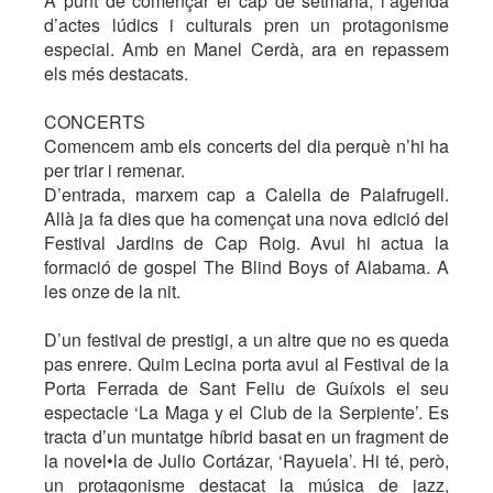
A punt de començar el cap de setmana, l’agenda
d’actes lúdics i culturals pren un protagonisme
especial. Amb en Manel Cerdà, ara en repassem
els més destacats.
CONCERTS
Comencem amb els concerts del dia perquè n’hi ha
per triar i remenar.
D’entrada, marxem cap a Calella de Palafrugell.
Allà ja fa dies que ha començat una nova edició del
Festival Jardins de Cap Roig. Avui hi actua la
formació de gospel The Blind Boys of Alabama. A
les onze de la nit.
D’un festival de prestigi, a un altre que no es queda
pas enrere. Quim Lecina porta avui al Festival de la
Porta Ferrada de Sant Feliu de Guíxols el seu
espectacle ‘La Maga y el Club de la Serpiente’. Es
tracta d’un muntatge híbrid basat en un fragment de
la novel•la de Julio Cortázar, ‘Rayuela’. Hi té, però,
un protagonisme destacat la música de jazz,