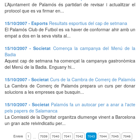
L’Ajuntament de Palamós és partidari de revisar i actualitzar el
protocol que es va firmar en...
15/10/2007 - Esports
Resultats esportius del cap de setmana
El Palamós Club de Futbol es va haver de conformar ahir amb un
empat a dos en la seva visita al...
15/10/2007 - Societat
Comença la campanya del Menú de la
Badia
Aquest cap de setmana ha començat la campanya gastronòmica
del Menú de la Badia. Enguany hi...
15/10/2007 - Societat
Curs de la Cambra de Comerç de Palamós
La Cambra de Comerç de Palamós prepara un curs per donar
solucions a les empreses que busquin...
15/10/2007 - Societat
Palamós fa un autocar per a anar a l'acte
pels papers de Salamanca
La Comissió de la Dignitat organitza diumenge vinent a Barcelona
un gran acte reivindicatiu per...
Enrere
1
7039
7040
7041
7042
7043
7044
7045
7046
…