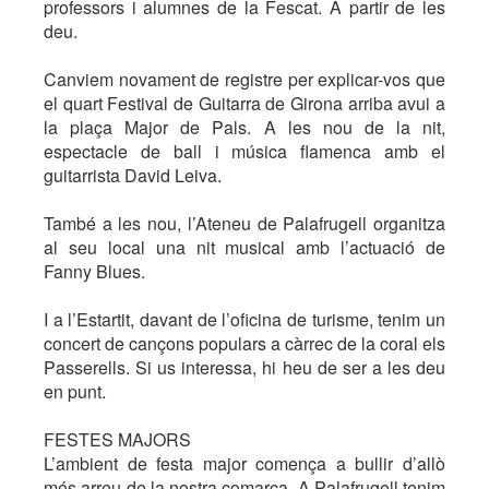
professors i alumnes de la Fescat. A partir de les
deu.
Canviem novament de registre per explicar-vos que
el quart Festival de Guitarra de Girona arriba avui a
la plaça Major de Pals. A les nou de la nit,
espectacle de ball i música flamenca amb el
guitarrista David Leiva.
També a les nou, l’Ateneu de Palafrugell organitza
al seu local una nit musical amb l’actuació de
Fanny Blues.
I a l’Estartit, davant de l’oficina de turisme, tenim un
concert de cançons populars a càrrec de la coral els
Passerells. Si us interessa, hi heu de ser a les deu
en punt.
FESTES MAJORS
L’ambient de festa major comença a bullir d’allò
més arreu de la nostra comarca. A Palafrugell tenim