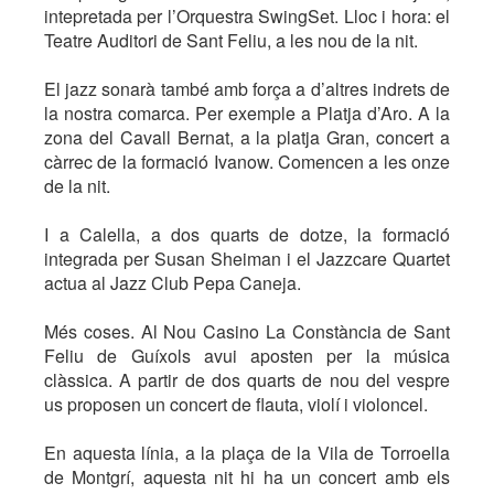
intepretada per l’Orquestra SwingSet. Lloc i hora: el
Teatre Auditori de Sant Feliu, a les nou de la nit.
El jazz sonarà també amb força a d’altres indrets de
la nostra comarca. Per exemple a Platja d’Aro. A la
zona del Cavall Bernat, a la platja Gran, concert a
càrrec de la formació Ivanow. Comencen a les onze
de la nit.
I a Calella, a dos quarts de dotze, la formació
integrada per Susan Sheiman i el Jazzcare Quartet
actua al Jazz Club Pepa Caneja.
Més coses. Al Nou Casino La Constància de Sant
Feliu de Guíxols avui aposten per la música
clàssica. A partir de dos quarts de nou del vespre
us proposen un concert de flauta, violí i violoncel.
En aquesta línia, a la plaça de la Vila de Torroella
de Montgrí, aquesta nit hi ha un concert amb els