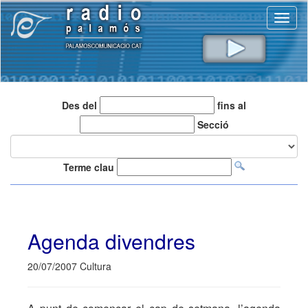
Toggl
naviga
Des del
fins al
Secció
Terme clau
Agenda divendres
20/07/2007 Cultura