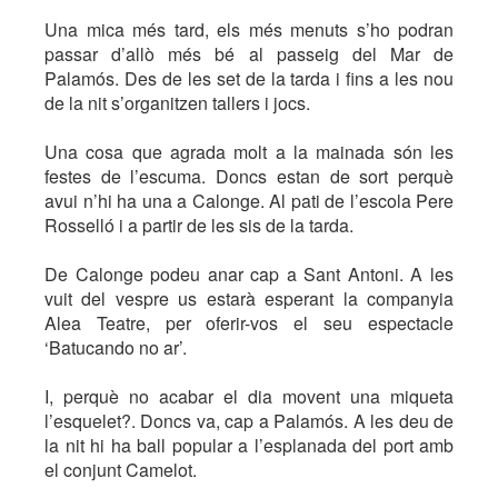
Una mica més tard, els més menuts s’ho podran
passar d’allò més bé al passeig del Mar de
Palamós. Des de les set de la tarda i fins a les nou
de la nit s’organitzen tallers i jocs.
Una cosa que agrada molt a la mainada són les
festes de l’escuma. Doncs estan de sort perquè
avui n’hi ha una a Calonge. Al pati de l’escola Pere
Rosselló i a partir de les sis de la tarda.
De Calonge podeu anar cap a Sant Antoni. A les
vuit del vespre us estarà esperant la companyia
Alea Teatre, per oferir-vos el seu espectacle
‘Batucando no ar’.
I, perquè no acabar el dia movent una miqueta
l’esquelet?. Doncs va, cap a Palamós. A les deu de
la nit hi ha ball popular a l’esplanada del port amb
el conjunt Camelot.