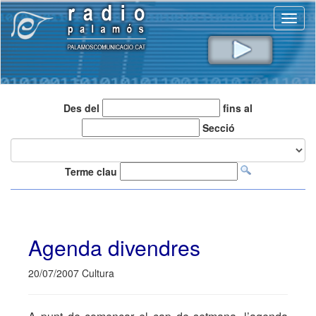
Toggl
naviga
Des del
fins al
Secció
Terme clau
Agenda divendres
20/07/2007 Cultura