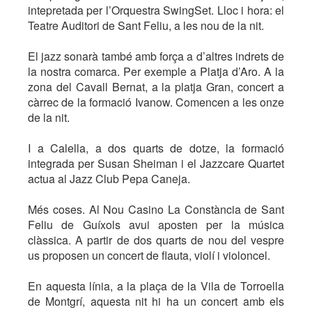
intepretada per l’Orquestra SwingSet. Lloc i hora: el
Teatre Auditori de Sant Feliu, a les nou de la nit.
El jazz sonarà també amb força a d’altres indrets de
la nostra comarca. Per exemple a Platja d’Aro. A la
zona del Cavall Bernat, a la platja Gran, concert a
càrrec de la formació Ivanow. Comencen a les onze
de la nit.
I a Calella, a dos quarts de dotze, la formació
integrada per Susan Sheiman i el Jazzcare Quartet
actua al Jazz Club Pepa Caneja.
Més coses. Al Nou Casino La Constància de Sant
Feliu de Guíxols avui aposten per la música
clàssica. A partir de dos quarts de nou del vespre
us proposen un concert de flauta, violí i violoncel.
En aquesta línia, a la plaça de la Vila de Torroella
de Montgrí, aquesta nit hi ha un concert amb els