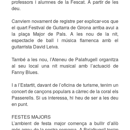
professors i alumnes de la Fescat. A partir de les
deu.
Canviem novament de registre per explicar-vos que
el quart Festival de Guitarra de Girona arriba avui a
la plaça Major de Pals. A les nou de la nit,
espectacle de ball i música flamenca amb el
guitarrista David Leiva.
També a les nou, l’Ateneu de Palafrugell organitza
al seu local una nit musical amb l’actuació de
Fanny Blues.
I a l’Estartit, davant de l’oficina de turisme, tenim un
concert de cançons populars a càrrec de la coral els
Passerells. Si us interessa, hi heu de ser a les deu
en punt.
FESTES MAJORS
L’ambient de festa major comença a bullir d’allò
més arreu de la nostra comarca. A Palafrugell tenim