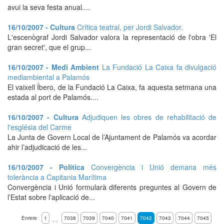
avui la seva festa anual....
16/10/2007 - Cultura
Crítica teatral, per Jordi Salvador.
L'escenògraf Jordi Salvador valora la representació de l'obra 'El
gran secret', que el grup...
16/10/2007 - Medi Ambient
La Fundació La Caixa fa divulgació
mediambiental a Palamós
El vaixell Íbero, de la Fundació La Caixa, fa aquesta setmana una
estada al port de Palamós....
16/10/2007 - Cultura
Adjudiquen les obres de rehabilitació de
l'església del Carme
La Junta de Govern Local de l’Ajuntament de Palamós va acordar
ahir l’adjudicació de les...
16/10/2007 - Política
Convergència i Unió demana més
tolerància a Capitania Marítima
Convergència i Unió formularà diferents preguntes al Govern de
l’Estat sobre l'aplicació de...
Enrere
1
7038
7039
7040
7041
7042
7043
7044
7045
…