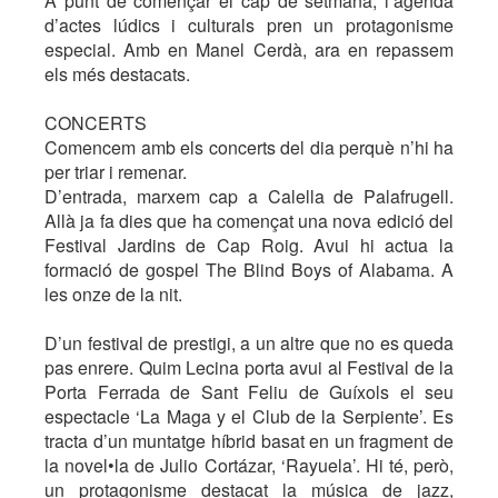
A punt de començar el cap de setmana, l’agenda
d’actes lúdics i culturals pren un protagonisme
especial. Amb en Manel Cerdà, ara en repassem
els més destacats.
CONCERTS
Comencem amb els concerts del dia perquè n’hi ha
per triar i remenar.
D’entrada, marxem cap a Calella de Palafrugell.
Allà ja fa dies que ha començat una nova edició del
Festival Jardins de Cap Roig. Avui hi actua la
formació de gospel The Blind Boys of Alabama. A
les onze de la nit.
D’un festival de prestigi, a un altre que no es queda
pas enrere. Quim Lecina porta avui al Festival de la
Porta Ferrada de Sant Feliu de Guíxols el seu
espectacle ‘La Maga y el Club de la Serpiente’. Es
tracta d’un muntatge híbrid basat en un fragment de
la novel•la de Julio Cortázar, ‘Rayuela’. Hi té, però,
un protagonisme destacat la música de jazz,