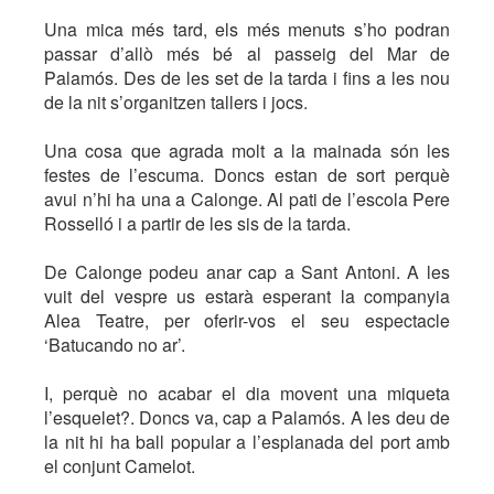
Una mica més tard, els més menuts s’ho podran
passar d’allò més bé al passeig del Mar de
Palamós. Des de les set de la tarda i fins a les nou
de la nit s’organitzen tallers i jocs.
Una cosa que agrada molt a la mainada són les
festes de l’escuma. Doncs estan de sort perquè
avui n’hi ha una a Calonge. Al pati de l’escola Pere
Rosselló i a partir de les sis de la tarda.
De Calonge podeu anar cap a Sant Antoni. A les
vuit del vespre us estarà esperant la companyia
Alea Teatre, per oferir-vos el seu espectacle
‘Batucando no ar’.
I, perquè no acabar el dia movent una miqueta
l’esquelet?. Doncs va, cap a Palamós. A les deu de
la nit hi ha ball popular a l’esplanada del port amb
el conjunt Camelot.