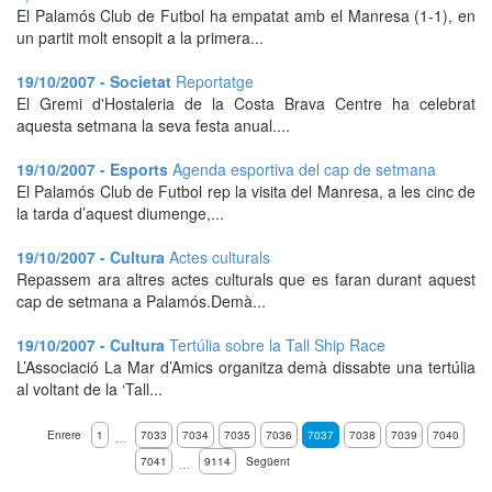
El Palamós Club de Futbol ha empatat amb el Manresa (1-1), en
un partit molt ensopit a la primera...
19/10/2007 - Societat
Reportatge
El Gremi d'Hostaleria de la Costa Brava Centre ha celebrat
aquesta setmana la seva festa anual....
19/10/2007 - Esports
Agenda esportiva del cap de setmana
El Palamós Club de Futbol rep la visita del Manresa, a les cinc de
la tarda d’aquest diumenge,...
19/10/2007 - Cultura
Actes culturals
Repassem ara altres actes culturals que es faran durant aquest
cap de setmana a Palamós.Demà...
19/10/2007 - Cultura
Tertúlia sobre la Tall Ship Race
L’Associació La Mar d’Amics organitza demà dissabte una tertúlia
al voltant de la ‘Tall...
Enrere
1
7033
7034
7035
7036
7037
7038
7039
7040
…
7041
9114
Següent
…