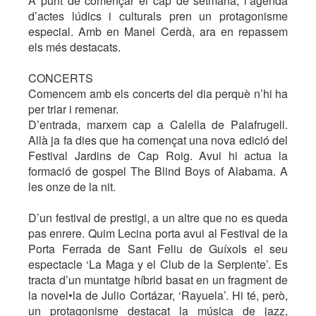
A punt de començar el cap de setmana, l’agenda
d’actes lúdics i culturals pren un protagonisme
especial. Amb en Manel Cerdà, ara en repassem
els més destacats.
CONCERTS
Comencem amb els concerts del dia perquè n’hi ha
per triar i remenar.
D’entrada, marxem cap a Calella de Palafrugell.
Allà ja fa dies que ha començat una nova edició del
Festival Jardins de Cap Roig. Avui hi actua la
formació de gospel The Blind Boys of Alabama. A
les onze de la nit.
D’un festival de prestigi, a un altre que no es queda
pas enrere. Quim Lecina porta avui al Festival de la
Porta Ferrada de Sant Feliu de Guíxols el seu
espectacle ‘La Maga y el Club de la Serpiente’. Es
tracta d’un muntatge híbrid basat en un fragment de
la novel•la de Julio Cortázar, ‘Rayuela’. Hi té, però,
un protagonisme destacat la música de jazz,