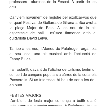
professors i alumnes de la Fescat. A partir de les
deu.
Canviem novament de registre per explicar-vos que
el quart Festival de Guitarra de Girona arriba avui a
la plaça Major de Pals. A les nou de la nit,
espectacle de ball i música flamenca amb el
guitarrista David Leiva.
També a les nou, l’Ateneu de Palafrugell organitza
al seu local una nit musical amb l’actuació de
Fanny Blues.
I a l’Estartit, davant de l’oficina de turisme, tenim un
concert de cançons populars a càrrec de la coral els
Passerells. Si us interessa, hi heu de ser a les deu
en punt.
FESTES MAJORS
L’ambient de festa major comença a bullir d’allò
més arreu de la nostra comarca. A Palafrugell tenim