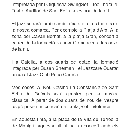
intepretada per l’Orquestra SwingSet. Lloc i hora: el
Teatre Auditori de Sant Feliu, a les nou de la nit.
El jazz sonarà també amb força a d’altres indrets de
la nostra comarca. Per exemple a Platja d’Aro. A la
zona del Cavall Bernat, a la platja Gran, concert a
càrrec de la formació Ivanow. Comencen a les onze
de la nit.
I a Calella, a dos quarts de dotze, la formació
integrada per Susan Sheiman i el Jazzcare Quartet
actua al Jazz Club Pepa Caneja.
Més coses. Al Nou Casino La Constància de Sant
Feliu de Guíxols avui aposten per la música
clàssica. A partir de dos quarts de nou del vespre
us proposen un concert de flauta, violí i violoncel.
En aquesta línia, a la plaça de la Vila de Torroella
de Montgrí, aquesta nit hi ha un concert amb els