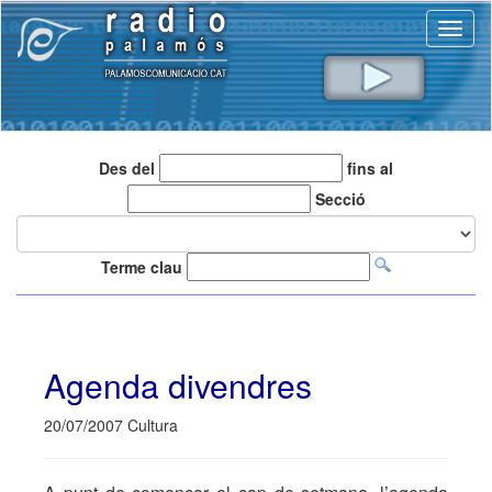
Toggl
naviga
Des del
fins al
Secció
Terme clau
Agenda divendres
20/07/2007 Cultura