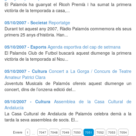
El Palamós ha guanyat el Ricoh Premià i ha sumat la primera
victòria de la temporada a casa,...
05/10/2007 - Societat
Reportatge
Durant tot aquest any 2007, Ràdio Palamós commemora els seus
primers 25 anys d'història. Han...
05/10/2007 - Esports
Agenda esportiva del cap de setmana
El Palamós Club de Futbol buscarà aquest diumenge la primera
victòria de la temporada al Nou...
05/10/2007 - Cultura
Concert a La Gorga / Concurs de Teatre
Amateur Patrici Clara
Joventuts Musicals de Palamós ofereix aquest diumenge un
concert, dins de l’onzena edició del...
05/10/2007 - Cultura
Assemblea de la Casa Cultural de
Andalucía
La Casa Cultural de Andalucia de Palamós celebra demà a la
tarda la seva assemblea de socis. El...
Enrere
1
7047
7048
7049
7050
7051
7052
7053
7054
…