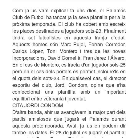
Com ja us vam explicar fa uns dies, el Palamós
Club de Futbol ha tancat ja la seva plantilla per a la
pròxima temporada. El club ha cobert amb escreix
les places destinades a jugadors sots-23. Finalment
tindrà set futbolistes en aquesta franja d’edat.
Aquests homes són Marc Pujol, Ferran Corredor,
Carlos López, Toni Montero i tres de les noves
incorporacions, David Cornellà, Fran Jerez i Álvaro.
En el cas de Montero, es tracta d'un jugador sots-25
però en el cas dels porters es permet incloure'ls en
el quota dels sots-23. En qualsevol cas, el director
esportiu del club, Jordi Condom, opina que s'ha
confeccionat una plantilla amb un important
equilibri entre veterania i joventut.
CITA JORDI CONDOM
D'altra banda, ahir us avançàvem la major part dels
partits amistosos que jugarà el Palamós durant
aquesta pretemporada. Avui, ja us en podem dir
també les dates. El 28 de juliol es jugarà el partit al