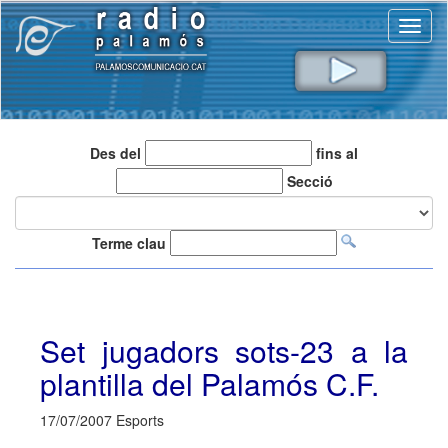
Toggl
naviga
Des del
fins al
Secció
Terme clau
Set jugadors sots-23 a la
plantilla del Palamós C.F.
17/07/2007 Esports