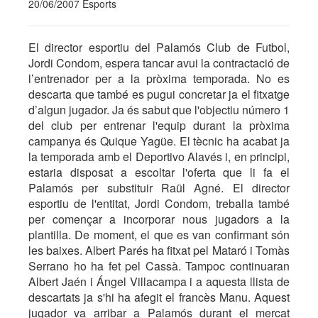
20/06/2007 Esports
El director esportiu del Palamós Club de Futbol,
Jordi Condom, espera tancar avui la contractació de
l’entrenador per a la pròxima temporada. No es
descarta que també es pugui concretar ja el fitxatge
d’algun jugador. Ja és sabut que l'objectiu número 1
del club per entrenar l'equip durant la pròxima
campanya és Quique Yagüe. El tècnic ha acabat ja
la temporada amb el Deportivo Alavés i, en principi,
estaria disposat a escoltar l'oferta que li fa el
Palamós per substituir Raül Agné. El director
esportiu de l'entitat, Jordi Condom, treballa també
per començar a incorporar nous jugadors a la
plantilla. De moment, el que es van confirmant són
les baixes. Albert Parés ha fitxat pel Mataró i Tomàs
Serrano ho ha fet pel Cassà. Tampoc continuaran
Albert Jaén i Ángel Villacampa i a aquesta llista de
descartats ja s'hi ha afegit el francès Manu. Aquest
jugador va arribar a Palamós durant el mercat