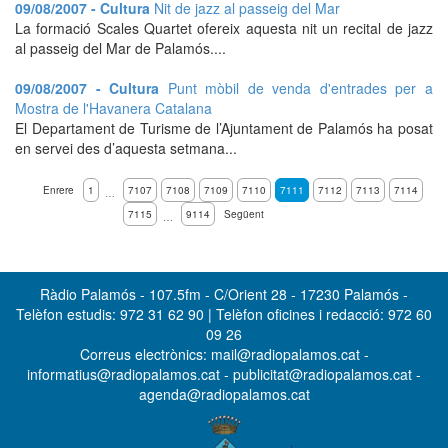
09/08/2007 - Cultura
Nit de jazz al passeig del Mar
La formació Scales Quartet ofereix aquesta nit un recital de jazz
al passeig del Mar de Palamós....
09/08/2007 - Cultura
Punt mòbil de venda d'entrades per a
Mostra de l'Havanera Catalana
El Departament de Turisme de l’Ajuntament de Palamós ha posat
en servei des d’aquesta setmana...
Enrere
1
7107
7108
7109
7110
7111
7112
7113
7114
…
7115
9114
Següent
…
Ràdio Palamós - 107.5fm - C/Orient 28 - 17230 Palamós -
Telèfon estudis: 972 31 62 90 | Telèfon oficines i redacció: 972 60
09 26
Correus electrònics: mail@radiopalamos.cat -
informatius@radiopalamos.cat - publicitat@radiopalamos.cat -
agenda@radiopalamos.cat