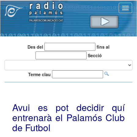
Toggl
naviga
Des del
fins al
Secció
Terme clau
Avui es pot decidir quí
entrenarà el Palamós Club
de Futbol