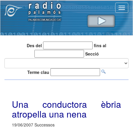
Toggl
naviga
Des del
fins al
Secció
Terme clau
Una conductora èbria
atropella una nena
19/06/2007 Successos