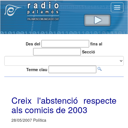
Toggl
naviga
Des del
fins al
Secció
Terme clau
Creix l'abstenció respecte
als comicis de 2003
28/05/2007 Política