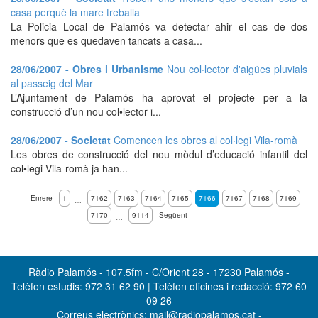
casa perquè la mare treballa
La Policia Local de Palamós va detectar ahir el cas de dos
menors que es quedaven tancats a casa...
28/06/2007 - Obres i Urbanisme
Nou col·lector d'aigües pluvials
al passeig del Mar
L’Ajuntament de Palamós ha aprovat el projecte per a la
construcció d’un nou col•lector i...
28/06/2007 - Societat
Comencen les obres al col·legi Vila-romà
Les obres de construcció del nou mòdul d’educació infantil del
col•legi Vila-romà ja han...
Enrere
1
7162
7163
7164
7165
7166
7167
7168
7169
…
7170
9114
Següent
…
Ràdio Palamós - 107.5fm - C/Orient 28 - 17230 Palamós -
Telèfon estudis: 972 31 62 90 | Telèfon oficines i redacció: 972 60
09 26
Correus electrònics: mail@radiopalamos.cat -