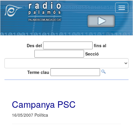
Toggl
naviga
Des del
fins al
Secció
Terme clau
Campanya PSC
16/05/2007 Política