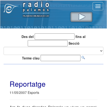
Toggl
naviga
Des del
fins al
Secció
Terme clau
Reportatge
11/05/2007 Esports