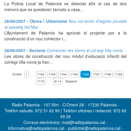
La Policia Local de Palamós va detectar ahir el cas de dos
menors que es quedaven tancats a casa...
28/06/2007 - Obres i Urbanisme
Nou col·lector d'aigües pluvials
al passeig del Mar
L’Ajuntament de Palamós ha aprovat el projecte per a la
construcció d’un nou col•lector i...
28/06/2007 - Societat
Comencen les obres al col·legi Vila-romà
Les obres de construcció del nou mòdul d’educació infantil del
col•legi Vila-romà ja han...
Enrere
1
7162
7163
7164
7165
7166
7167
7168
7169
…
7170
9114
Següent
…
Ràdio Palamós - 107.5fm - C/Orient 28 - 17230 Palamós -
Telèfon estudis: 972 31 62 90 | Telèfon oficines i redacció: 972 60
09 26
Correus electrònics: mail@radiopalamos.cat -
informatius@radiopalamos.cat - publicitat@radiopalamos.cat -