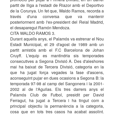
partit de lliga a l'estadi de Riazor amb el Deportivo
de la Corunya. Un fet que, Waldo Ramos, recorda a
través d'una conversa que va mantenir
posteriorment amb l'ex-president del Reial Madrid,
el desaparegut Ramón Mendoza.
CITA WALDO RAMOS 3.
Durant aquells anys, el Palamós va estrenar el Nou
Estadi Municipal, el 29 d'agost de 1989 amb un
partit amistós amb el F.C Barcelona de Johan
Cruyff. L'equip es mantindria sis temporades
consecutives a Segona Divisió A. Des d'aleshores
mai ha baixat de Tercera Divisió, categoria en la
que ha jugat força vegades la fase d'ascens,
aconseguint pujar en dues ocasions a Segona B: la
temporada 97-98 al camp del Sangonera i la 2001-
2002 al de l'Aguilas. Els tres darrers anys el
Palamós Club de Futbol, presidit per David
Ferragut, ha jugat a Tercera i ha tingut com a
principal objectiu la permanència a la categoria,
cosa que en tots tres casos ha acabat assolint.