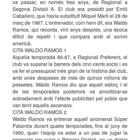
va passar, en només tres anys, de Regional a
Segona Divisió A. El club era presidit per Emili
Caballero, que havia substituït Miquel Martí el 28 de
març de 1987. L'entrenador, com hem dit, era Waldo
Ramos, qui recorda, vint anys desprès, una época
difícil de repetir i que compara amb el somni
americà.
CITA WALDO RAMOS 1
Aquella temporada 86-87, a Regional Preferent, el
club va superar la barrera dels cinc-cents socis i es
va fer el pressupost més gran de la història del club,
amb unes despeses de més de quinze milions de
pessetes. Waldo Ramos diu que aquell esforç i el
de les temporades posteriors va amortitzar-se
sobradament amb l'efecte publicitari pel poble que
van tenir aquells ascensos.
CITA WALDO RAMOS 2
Waldo Ramos va entrenar aquell anomenat Súper
Palamós durant quatre temporades, fins al juny de
1990, quan l'equip va estar a un pas de jugar la
promoció per pujar a Primera Divisió, en un darrer