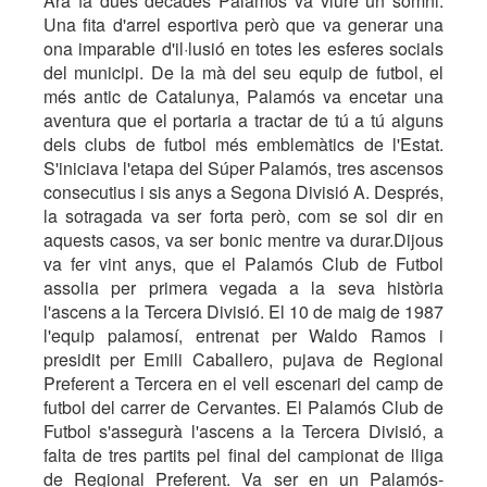
Ara fa dues dècades Palamós va viure un somni.
Una fita d'arrel esportiva però que va generar una
ona imparable d'il·lusió en totes les esferes socials
del municipi. De la mà del seu equip de futbol, el
més antic de Catalunya, Palamós va encetar una
aventura que el portaria a tractar de tú a tú alguns
dels clubs de futbol més emblemàtics de l'Estat.
S'iniciava l'etapa del Súper Palamós, tres ascensos
consecutius i sis anys a Segona Divisió A. Després,
la sotragada va ser forta però, com se sol dir en
aquests casos, va ser bonic mentre va durar.Dijous
va fer vint anys, que el Palamós Club de Futbol
assolia per primera vegada a la seva història
l'ascens a la Tercera Divisió. El 10 de maig de 1987
l'equip palamosí, entrenat per Waldo Ramos i
presidit per Emili Caballero, pujava de Regional
Preferent a Tercera en el vell escenari del camp de
futbol del carrer de Cervantes. El Palamós Club de
Futbol s'assegurà l'ascens a la Tercera Divisió, a
falta de tres partits pel final del campionat de lliga
de Regional Preferent. Va ser en un Palamós-