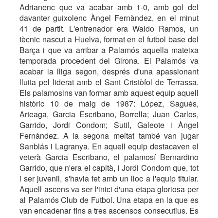
Adrianenc que va acabar amb 1-0, amb gol del
davanter guixolenc Àngel Fernàndez, en el minut
41 de partit. L'entrenador era Waldo Ramos, un
tècnic nascut a Huelva, format en el futbol base del
Barça i que va arribar a Palamós aquella mateixa
temporada procedent del Girona. El Palamós va
acabar la lliga segon, després d'una apassionant
lluita pel liderat amb el Sant Cristòfol de Terrassa.
Els palamosins van formar amb aquest equip aquell
històric 10 de maig de 1987: López, Sagués,
Arteaga, Garcia Escribano, Borrella; Juan Carlos,
Garrido, Jordi Condom; Sutil, Galeote i Àngel
Fernàndez. A la segona meitat també van jugar
Sanblás i Lagranya. En aquell equip destacaven el
veterà Garcia Escribano, el palamosí Bernardino
Garrido, que n'era el capità, i Jordi Condom que, tot
i ser juvenil, s'havia fet amb un lloc a l'equip titular.
Aquell ascens va ser l'inici d'una etapa gloriosa per
al Palamós Club de Futbol. Una etapa en la que es
van encadenar fins a tres ascensos consecutius. Es