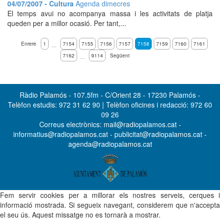
04/07/2007 - Cultura
Agenda dimecres
El temps avui no acompanya massa i les activitats de platja
queden per a millor ocasió. Per tant,...
Enrere
1
7154
7155
7156
7157
7158
7159
7160
7161
…
7162
9114
Següent
…
Ràdio Palamós - 107.5fm - C/Orient 28 - 17230 Palamós -
Telèfon estudis: 972 31 62 90 | Telèfon oficines i redacció: 972 60
09 26
Correus electrònics: mail@radiopalamos.cat -
informatius@radiopalamos.cat - publicitat@radiopalamos.cat -
agenda@radiopalamos.cat
Fem servir cookies per a millorar els nostres serveis, cerques i
informació mostrada. Si segueix navegant, considerem que n'accepta
el seu ús. Aquest missatge no es tornarà a mostrar.