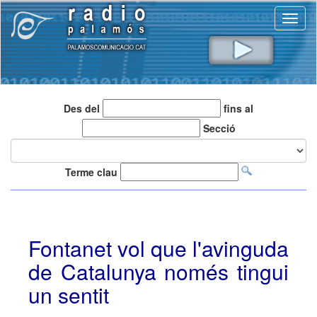
Toggl
naviga
Des del
fins al
Secció
Terme clau
Fontanet vol que l'avinguda
de Catalunya només tingui
un sentit