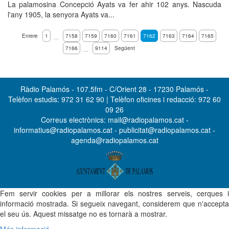
La palamosina Concepció Ayats va fer ahir 102 anys. Nascuda
l'any 1905, la senyora Ayats va...
Enrere
1
7158
7159
7160
7161
7162
7163
7164
7165
…
7166
9114
Següent
…
Ràdio Palamós - 107.5fm - C/Orient 28 - 17230 Palamós -
Telèfon estudis: 972 31 62 90 | Telèfon oficines i redacció: 972 60
09 26
Correus electrònics: mail@radiopalamos.cat -
informatius@radiopalamos.cat - publicitat@radiopalamos.cat -
agenda@radiopalamos.cat
Fem servir cookies per a millorar els nostres serveis, cerques i
informació mostrada. Si segueix navegant, considerem que n'accepta
el seu ús. Aquest missatge no es tornarà a mostrar.
Més informació...