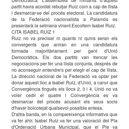
Democràtica. L’assemblea de militants d’aquest
partit havia acordat rebutjar Ruiz com a cap de llista
i desmarcar-se del procés electoral. La candidatura
de la Federació nacionalista a Palamós es
presentarà la setmana vinent.Escoltem Isabel Ruiz.
CITA ISABEL RUIZ 1
Ruiz no va precisar ni quants ni quins seran els
convergents que aniran en una candidatura
formada majoritàriament per gent d'Unió
Democràtica. Els dos partits van trencar les
negociacions per fer una llista conjunta, després de
no aconseguir entendre's per elegir el cap de llista.
La direcció nacional de la Federació va optar per
donar aquest lloc a Isabel Ruiz, d'Unió, a canvi que
Convergència tingués els llocs 2, 3 i 4. Unió no va
voler cedir el quatre i Convergència es va
desmarcar del procés acusant els seus socis
d'haver boicotejat qualsevol possible entesa.
D'altra banda, en la compareixença informativa que
va fer ahir, Isabel Ruiz va fer una valoració del Pla
d'Ordenació Urbana Municipal, que el Ple va