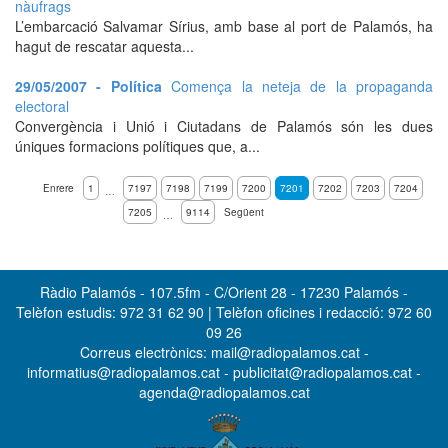
nàufrags
L’embarcació Salvamar Sírius, amb base al port de Palamós, ha
hagut de rescatar aquesta...
29/05/2007 - Política
Comença la neteja de la propaganda
electoral
Convergència i Unió i Ciutadans de Palamós són les dues
úniques formacions polítiques que, a...
Enrere
1
7197
7198
7199
7200
7201
7202
7203
7204
…
7205
9114
Següent
…
Ràdio Palamós - 107.5fm - C/Orient 28 - 17230 Palamós -
Telèfon estudis: 972 31 62 90 | Telèfon oficines i redacció: 972 60
09 26
Correus electrònics: mail@radiopalamos.cat -
informatius@radiopalamos.cat - publicitat@radiopalamos.cat -
agenda@radiopalamos.cat