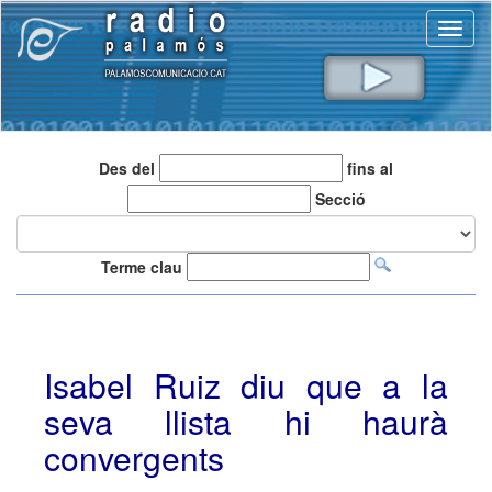
Toggl
naviga
Des del
fins al
Secció
Terme clau
Isabel Ruiz diu que a la
seva llista hi haurà
convergents