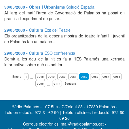
30/05/2000 - Obres i Urbanisme
Solució Espada
Al llarg del matí l'àrea de Governació de Palamós ha posat en
pràctica l'experiment de posar...
29/05/2000 - Cultura
Èxit del Teatre
Els organitzadors de la desena mostra de teatre infantil i juvenil
de Palamós fan un balanç...
29/05/2000 - Cultura
ESO conferència
Demà a les deu de la nit es fa a l'IES Palamós una xerrada
informativa sobre què es pot fer...
Enrere
1
9048
9049
9050
9051
9052
9053
9054
9055
…
9056
9114
Següent
…
Ràdio Palamós - 107.5fm - C/Orient 28 - 17230 Palamós -
Telèfon estudis: 972 31 62 90 | Telèfon oficines i redacció: 972 60
09 26
Correus electrònics: mail@radiopalamos.cat -