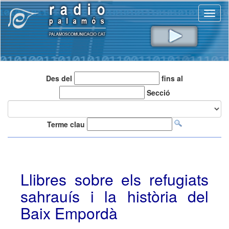
Toggl
naviga
Des del
fins al
Secció
Terme clau
Llibres sobre els refugiats
sahrauís i la història del
Baix Empordà