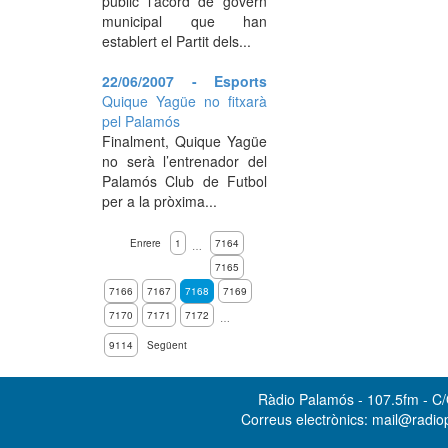
públic l'acord de govern
municipal que han
establert el Partit dels...
22/06/2007 - Esports
Quique Yagüe no fitxarà
pel Palamós
Finalment, Quique Yagüe
no serà l’entrenador del
Palamós Club de Futbol
per a la pròxima...
Enrere
1
7164
…
7165
7166
7167
7168
7169
7170
7171
7172
…
9114
Següent
Ràdio Palamós - 107.5fm - C/O
Correus electrònics: mail@radi