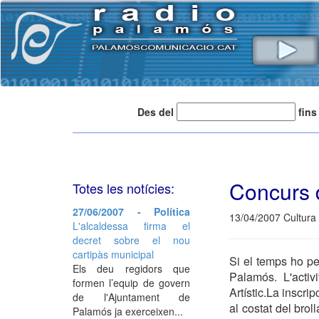
Des del
fins
Concurs 
Totes les notícies:
27/06/2007 - Política
13/04/2007 Cultura
L'alcaldessa firma el
decret sobre el nou
cartipàs municipal
Si el temps ho p
Els deu regidors que
Palamós. L'activ
formen l’equip de govern
Artístic.La inscrip
de l'Ajuntament de
al costat del brol
Palamós ja exerceixen...