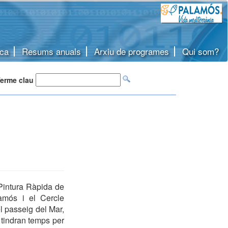
ca
Resums anuals
Arxiu de programes
Qui som?
erme clau
Pintura Ràpida de
lamós i el Cercle
del passeig del Mar,
s tindran temps per