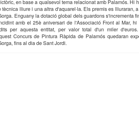
l pictòric, en base a qualsevol tema relacionat amb Palamós. Hi 
tècnica lliure i una altra d'aquarel·la. Els premis es lliuraran, a
 Gorga. Enguany la dotació global dels guardons s'incrementa fi
cidint amb el 25è aniversari de l'Associació Front al Mar, h
dits per aquesta entitat, per valor total d'un miler d'euros
 aquest Concurs de Pintura Ràpida de Palamós quedaran exp
orga, fins al dia de Sant Jordi.