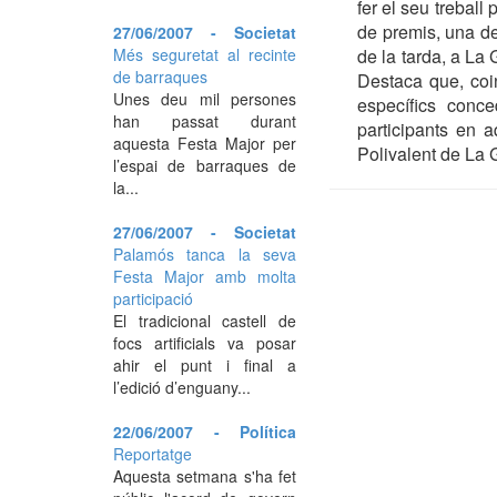
fer el seu trebal
de premis, una de 
27/06/2007 - Societat
Més seguretat al recinte
de la tarda, a La
de barraques
Destaca que, coin
Unes deu mil persones
específics conce
han passat durant
participants en
aquesta Festa Major per
Polivalent de La G
l’espai de barraques de
la...
27/06/2007 - Societat
Palamós tanca la seva
Festa Major amb molta
participació
El tradicional castell de
focs artificials va posar
ahir el punt i final a
l’edició d’enguany...
22/06/2007 - Política
Reportatge
Aquesta setmana s'ha fet