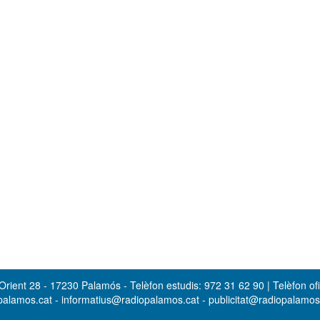
rient 28 - 17230 Palamós - Telèfon estudis: 972 31 62 90 | Telèfon ofi
opalamos.cat - informatius@radiopalamos.cat - publicitat@radiopalamo