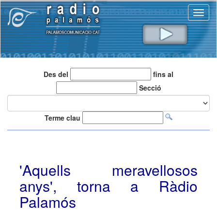
Toggl
naviga
Des del
fins al
Secció
Terme clau
'Aquells meravellosos
anys', torna a Ràdio
Palamós