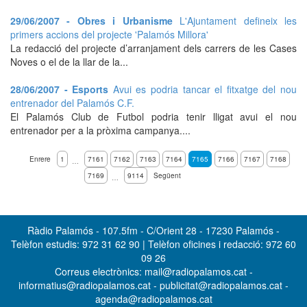
29/06/2007 - Obres i Urbanisme
L'Ajuntament defineix les
primers accions del projecte 'Palamós Millora'
La redacció del projecte d’arranjament dels carrers de les Cases
Noves o el de la llar de la...
28/06/2007 - Esports
Avui es podria tancar el fitxatge del nou
entrenador del Palamós C.F.
El Palamós Club de Futbol podria tenir lligat avui el nou
entrenador per a la pròxima campanya....
Enrere
1
7161
7162
7163
7164
7165
7166
7167
7168
…
7169
9114
Següent
…
Ràdio Palamós - 107.5fm - C/Orient 28 - 17230 Palamós -
Telèfon estudis: 972 31 62 90 | Telèfon oficines i redacció: 972 60
09 26
Correus electrònics: mail@radiopalamos.cat -
informatius@radiopalamos.cat - publicitat@radiopalamos.cat -
agenda@radiopalamos.cat