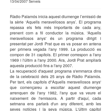
13/04/2007 Serveis
Ràdio Palamós inicia aquest diumenge l’emissió de
la sèrie ‘Aquells meravellosos anys’. El programa
repassa els fets més importants de cada any,
prenent com a fil conductor la música. 'Aquells
meravellosos anys' és un programa dirigit i
presentat per Jordi Prat que es va posar en antena
per primera vegada l'any 1999. La producció es
compon de 31 capítols. El primer correspon a l'any
1969 i l'últim a l'any 2000. Ara, Jordi Prat ampliarà
aquesta producció fins a l'any 2007.
La recuperació d'aquest programa s'emmarca dins
de la celebració dels 25 anys de Ràdio Palamós.
Per tant, els capítols d''Aquells meravellosos anys'
que començareu a escoltar aquest diumenge
arrenquen de l'any 1982, l'any que va veure el
naixement de l'emissora. A partir d'aquí, cada
setmana ens parlarà d'un any diferent, amb les
seves notícies i la seva música. L'últim capítol