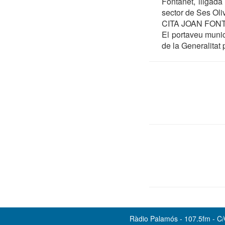
Fontanet, lligada
sector de Ses Oli
CITA JOAN FON
El portaveu munic
de la Generalitat
Ràdio Palamós - 107.5fm - C/O