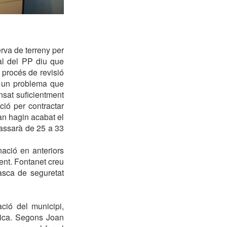
rva de terreny per
al del PP diu que
l procés de revisió
s un problema que
nsat suficientment
ció per contractar
uan hagin acabat el
passarà de 25 a 33
nació en anteriors
ent. Fontanet creu
asca de seguretat
ció del municipi,
mica. Segons Joan