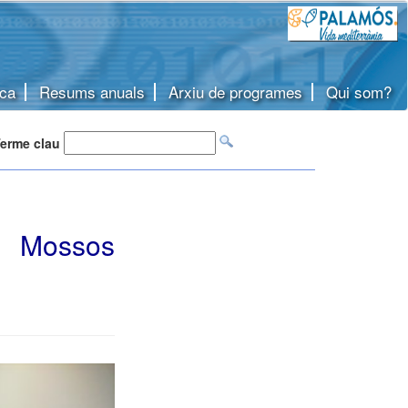
ca
Resums anuals
Arxiu de programes
Qui som?
erme clau
s Mossos