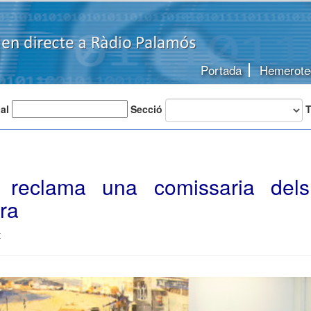
Portada
Hemerote
 al
Secció
T
t reclama una comissaria del
ra
t