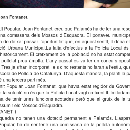
 Joan Fontanet.
rtit Popular, Joan Fontanet, creu que Palamós ha de fer una rese
r una comissaria dels Mossos d’Esquadra. El portaveu municip
 de deixar passar l’oportunitat que, en aquest sentit, li dóna e
ció Urbana Municipal.La falta d'efectius a la Policia Local é
històricament. El creixement de la població no ha estat compe
 policial prou àmplia. L'any passat es va fer un concurs oposi
. Tres ja s'han incorporat i els cinc restants ho faran a l'estiu, q
Escola de Policia de Catalunya. D'aquesta manera, la plantilla 
é una tercera part més.
rtit Popular, Joan Fontanet, que havia estat regidor de Gover
la solució no és que la Policia Local vagi creixent il·limitadam
a de tenir unes funcions acotades però que el gruix de la t
assumir els Mossos d'Esquadra.
TANET 1
uadra no tenen una dotació permanent a Palamós. L'aspira
 Popular, ha de ser tenir una comissaria de la policia autonò