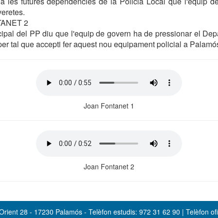
 a les futures dependències de la Policia Local que l'equip de
veretes.
TANET 2
ipal del PP diu que l'equip de govern ha de pressionar el Depa
 per tal que accepti fer aquest nou equipament policial a Palamó
Joan Fontanet 1
Joan Fontanet 2
rient 28 - 17230 Palamós - Telèfon estudis: 972 31 62 90 | Telèfon ofi