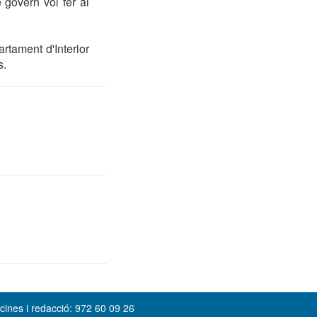
 govern vol fer al
rtament d'Interior
s.
cines i redacció: 972 60 09 26