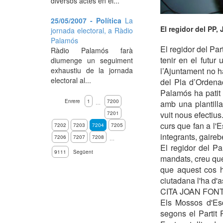
diversos actes en el...
25/05/2007 - Política
La
El regidor del PP,
jornada electoral, a Ràdio
Palamós
El regidor del Pa
Ràdio Palamós farà
tenir en el futu
diumenge un seguiment
exhaustiu de la jornada
l’Ajuntament no ha
electoral al...
del Pla d’Ordena
Palamós ha patit 
Enrere
1
7200
amb una plantilla
…
vuit nous efectius
7201
curs que fan a l'
7202
7203
7204
7205
integrants, gaireb
7206
7207
7208
…
El regidor del Pa
9111
Següent
mandats, creu que 
que aquest cos h
ciutadana l'ha d'
CITA JOAN FON
Els Mossos d'Esq
segons el Partit