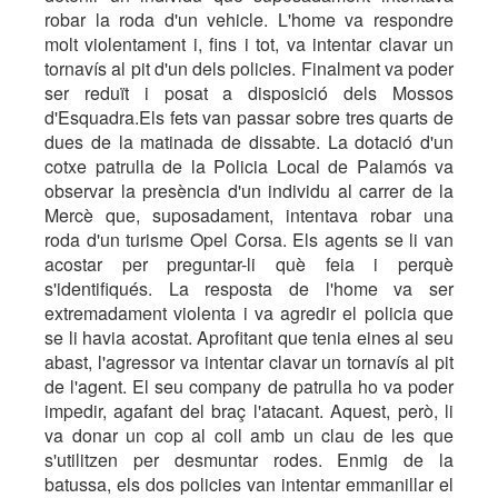
robar la roda d'un vehicle. L'home va respondre
molt violentament i, fins i tot, va intentar clavar un
tornavís al pit d'un dels policies. Finalment va poder
ser reduït i posat a disposició dels Mossos
d'Esquadra.Els fets van passar sobre tres quarts de
dues de la matinada de dissabte. La dotació d'un
cotxe patrulla de la Policia Local de Palamós va
observar la presència d'un individu al carrer de la
Mercè que, suposadament, intentava robar una
roda d'un turisme Opel Corsa. Els agents se li van
acostar per preguntar-li què feia i perquè
s'identifiqués. La resposta de l'home va ser
extremadament violenta i va agredir el policia que
se li havia acostat. Aprofitant que tenia eines al seu
abast, l'agressor va intentar clavar un tornavís al pit
de l'agent. El seu company de patrulla ho va poder
impedir, agafant del braç l'atacant. Aquest, però, li
va donar un cop al coll amb un clau de les que
s'utilitzen per desmuntar rodes. Enmig de la
batussa, els dos policies van intentar emmanillar el