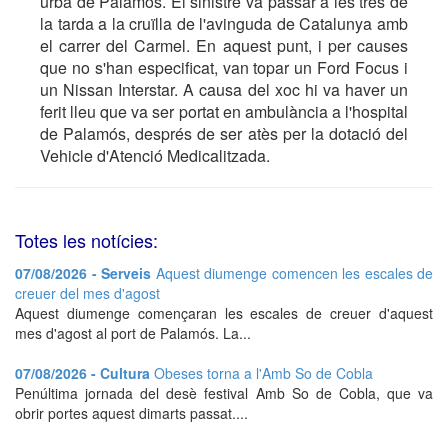
urbà de Palamós. El sinistre va passar a les tres de
la tarda a la cruïlla de l'avinguda de Catalunya amb
el carrer del Carmel. En aquest punt, i per causes
que no s'han especificat, van topar un Ford Focus i
un Nissan Interstar. A causa del xoc hi va haver un
ferit lleu que va ser portat en ambulància a l'hospital
de Palamós, després de ser atès per la dotació del
Vehicle d'Atenció Medicalitzada.
Totes les notícies:
07/08/2026 - Serveis
Aquest diumenge comencen les escales de
creuer del mes d'agost
Aquest diumenge començaran les escales de creuer d'aquest
mes d'agost al port de Palamós. La...
07/08/2026 - Cultura
Obeses torna a l'Amb So de Cobla
Penúltima jornada del desè festival Amb So de Cobla, que va
obrir portes aquest dimarts passat....