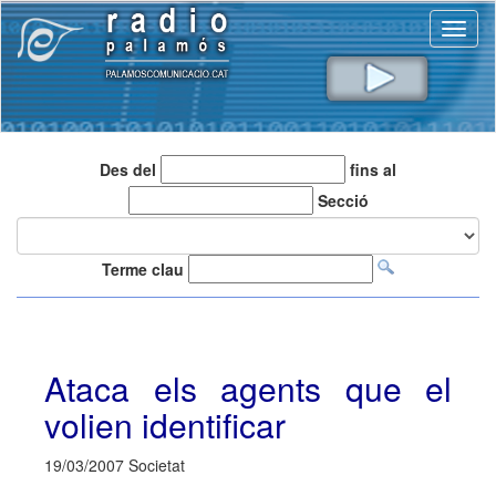
Toggl
naviga
Des del
fins al
Secció
Terme clau
Ataca els agents que el
volien identificar
19/03/2007 Societat