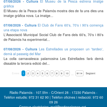
07/08/2026 - Cultura
El Museu de la Pesca estrena imatge
gràfica
El Museu de la Pesca de Palamós mostra des de fa uns dies una
imatge gràfica nova. La imatge...
07/08/2026 - Cultura
El Club de Fans 60's, 70's i 90's comença
una etapa nova
L'Associació Municipal Social Club de Fans dels 60's, 70's i 80's
de Palamós ha experimentat...
07/08/2026 - Cultura
Les Estrellades us proposen un 'tardeo',
demà al passeig del Mar
La colla carnavalesca palamosina Les Estrellades farà demà
dissabte la tercera edició del...
Enrere
1
2
3
4
5
6
7
8
9
10
9114
Següent
…
Ràdio Palamós - 107.5fm - C/Orient 28 - 17230 Palamós -
Telèfon estudis: 972 31 62 90 | Telèfon oficines i redacció: 972 60
09 26
Correus electrònics: mail@radiopalamos.cat -