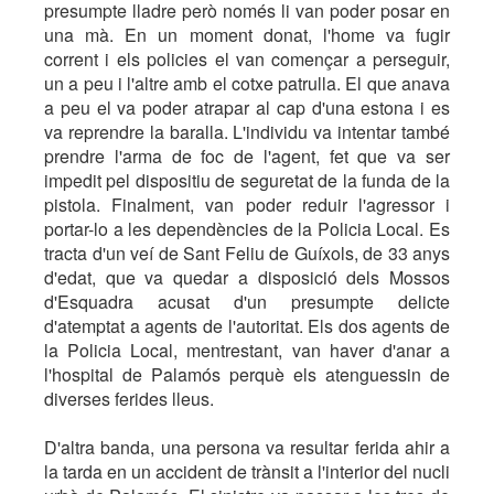
presumpte lladre però només li van poder posar en
una mà. En un moment donat, l'home va fugir
corrent i els policies el van començar a perseguir,
un a peu i l'altre amb el cotxe patrulla. El que anava
a peu el va poder atrapar al cap d'una estona i es
va reprendre la baralla. L'individu va intentar també
prendre l'arma de foc de l'agent, fet que va ser
impedit pel dispositiu de seguretat de la funda de la
pistola. Finalment, van poder reduir l'agressor i
portar-lo a les dependències de la Policia Local. Es
tracta d'un veí de Sant Feliu de Guíxols, de 33 anys
d'edat, que va quedar a disposició dels Mossos
d'Esquadra acusat d'un presumpte delicte
d'atemptat a agents de l'autoritat. Els dos agents de
la Policia Local, mentrestant, van haver d'anar a
l'hospital de Palamós perquè els atenguessin de
diverses ferides lleus.
D'altra banda, una persona va resultar ferida ahir a
la tarda en un accident de trànsit a l'interior del nucli