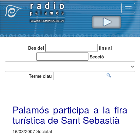
Toggl
naviga
Des del
fins al
Secció
Terme clau
Palamós participa a la fira
turística de Sant Sebastià
16/03/2007 Societat