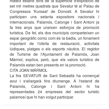
mateix estand dins de la superfície d'exposició de
set mil metres quadrats que Sevatur té al Palau de
Congressos 'Kursaal' de Donosti. A Sevatur hi
participen uns setanta expositors nacionals i
internacionals. Palamós, Calonge i Sant Antoni ja
fa tres anys que uneixen esforços de promoció
turística. De fet, els dos municipis comparteixen un
espai geogràfic comú com és la badia, un fonament
important de l'oferta de restauració, activitats
lúdiques, platges o els esports nàutics. El regidor
de Turisme de l'Ajuntament de Palamós, Joan
Mármol, explica, però, que els valors turístics de
Palamós estan ben presents en la promoció.
CITA JOAN MÁRMOL
La fira SEVATUR de Sant Sebastià ha començat
avui i s'allargarà fins diumenge. A l'estand de
Palamós, Calonge i Sant Antoni hi ha
representades 24 empreses del sector turístic
palamosí que hi han volgut participar.