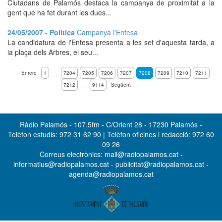
Ciutadans de Palamós destaca la campanya de proximitat a la
gent que ha fet durant les dues...
24/05/2007 - Política
Campanya l'Entesa
La candidatura de l'Entesa presenta a les set d'aquesta tarda, a
la plaça dels Arbres, el seu...
Enrere
1
7204
7205
7206
7207
7208
7209
7210
7211
…
7212
9114
Següent
…
Ràdio Palamós - 107.5fm - C/Orient 28 - 17230 Palamós -
Telèfon estudis: 972 31 62 90 | Telèfon oficines i redacció: 972 60
09 26
Correus electrònics: mail@radiopalamos.cat -
informatius@radiopalamos.cat - publicitat@radiopalamos.cat -
agenda@radiopalamos.cat