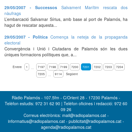
29/05/2007 - Successos
Salvament Marítim rescata dos
nàufrags
L’embarcació Salvamar Sírius, amb base al port de Palamós, ha
hagut de rescatar aquesta...
29/05/2007 - Política
Comença la neteja de la propaganda
electoral
Convergència i Unió i Ciutadans de Palamós són les dues
úniques formacions polítiques que, a...
Enrere
1
7197
7198
7199
7200
7201
7202
7203
7204
…
7205
9114
Següent
…
Ràdio Palamós - 107.5fm - C/Orient 28 - 17230 Palamós -
Telèfon estudis: 972 31 62 90 | Telèfon oficines i redacció: 972 60
09 26
Correus electrònics: mail@radiopalamos.cat -
informatius@radiopalamos.cat - publicitat@radiopalamos.cat -
agenda@radiopalamos.cat