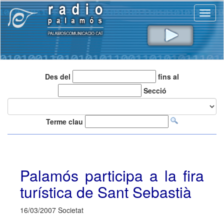
Toggl
naviga
Des del
fins al
Secció
Terme clau
Palamós participa a la fira
turística de Sant Sebastià
16/03/2007 Societat