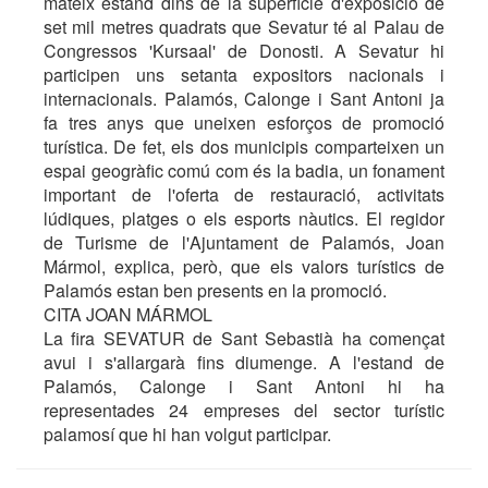
mateix estand dins de la superfície d'exposició de
set mil metres quadrats que Sevatur té al Palau de
Congressos 'Kursaal' de Donosti. A Sevatur hi
participen uns setanta expositors nacionals i
internacionals. Palamós, Calonge i Sant Antoni ja
fa tres anys que uneixen esforços de promoció
turística. De fet, els dos municipis comparteixen un
espai geogràfic comú com és la badia, un fonament
important de l'oferta de restauració, activitats
lúdiques, platges o els esports nàutics. El regidor
de Turisme de l'Ajuntament de Palamós, Joan
Mármol, explica, però, que els valors turístics de
Palamós estan ben presents en la promoció.
CITA JOAN MÁRMOL
La fira SEVATUR de Sant Sebastià ha començat
avui i s'allargarà fins diumenge. A l'estand de
Palamós, Calonge i Sant Antoni hi ha
representades 24 empreses del sector turístic
palamosí que hi han volgut participar.