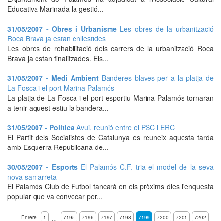
Educativa Marinada la gestió...
31/05/2007 - Obres i Urbanisme
Les obres de la urbanització
Roca Brava ja estan enllestides
Les obres de rehabilitació dels carrers de la urbanització Roca
Brava ja estan finalitzades. Els...
31/05/2007 - Medi Ambient
Banderes blaves per a la platja de
La Fosca i el port Marina Palamós
La platja de La Fosca i el port esportiu Marina Palamós tornaran
a tenir aquest estiu la bandera...
31/05/2007 - Política
Avui, reunió entre el PSC i ERC
El Partit dels Socialistes de Catalunya es reuneix aquesta tarda
amb Esquerra Republicana de...
30/05/2007 - Esports
El Palamós C.F. tria el model de la seva
nova samarreta
El Palamós Club de Futbol tancarà en els pròxims dies l'enquesta
popular que va convocar per...
Enrere
1
7195
7196
7197
7198
7199
7200
7201
7202
…