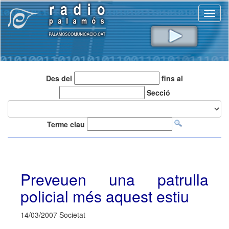
Toggl
naviga
Des del
fins al
Secció
Terme clau
Preveuen una patrulla
policial més aquest estiu
14/03/2007 Societat