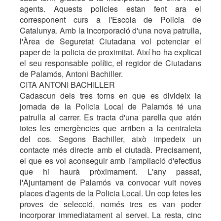
agents. Aquests policies estan fent ara el
corresponent curs a l'Escola de Policia de
Catalunya. Amb la incorporació d'una nova patrulla,
l'Àrea de Seguretat Ciutadana vol potenciar el
paper de la policia de proximitat. Així ho ha explicat
el seu responsable polític, el regidor de Ciutadans
de Palamós, Antoni Bachiller.
CITA ANTONI BACHILLER
Cadascun dels tres torns en que es divideix la
jornada de la Policia Local de Palamós té una
patrulla al carrer. Es tracta d'una parella que atén
totes les emergències que arriben a la centraleta
del cos. Segons Bachiller, això impedeix un
contacte més directe amb el ciutadà. Precisament,
el que es vol aconseguir amb l'ampliació d'efectius
que hi haurà pròximament. L'any passat,
l'Ajuntament de Palamós va convocar vuit noves
places d'agents de la Policia Local. Un cop fetes les
proves de selecció, només tres es van poder
incorporar immediatament al servei. La resta, cinc