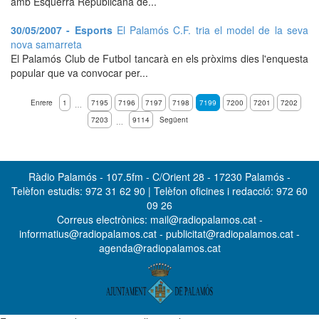
amb Esquerra Republicana de...
30/05/2007 - Esports
El Palamós C.F. tria el model de la seva
nova samarreta
El Palamós Club de Futbol tancarà en els pròxims dies l'enquesta
popular que va convocar per...
Enrere
1
7195
7196
7197
7198
7199
7200
7201
7202
…
7203
9114
Següent
…
Ràdio Palamós - 107.5fm - C/Orient 28 - 17230 Palamós -
Telèfon estudis: 972 31 62 90 | Telèfon oficines i redacció: 972 60
09 26
Correus electrònics: mail@radiopalamos.cat -
informatius@radiopalamos.cat - publicitat@radiopalamos.cat -
agenda@radiopalamos.cat