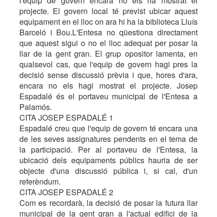
l'equip de govern encara no els ha mostrat el
projecte. El govern local té previst ubicar aquest
equipament en el lloc on ara hi ha la biblioteca Lluís
Barceló i Bou.L'Entesa no qüestiona directament
que aquest sigui o no el lloc adequat per posar la
llar de la gent gran. El grup opositor lamenta, en
qualsevol cas, que l'equip de govern hagi pres la
decisió sense discussió prèvia i que, hores d'ara,
encara no els hagi mostrat el projecte. Josep
Espadalé és el portaveu municipal de l'Entesa a
Palamós.
CITA JOSEP ESPADALÉ 1
Espadalé creu que l'equip de govern té encara una
de les seves assignatures pendents en el tema de
la participació. Per al portaveu de l'Entesa, la
ubicació dels equipaments públics hauria de ser
objecte d'una discussió pública i, si cal, d'un
referèndum.
CITA JOSEP ESPADALÉ 2
Com es recordarà, la decisió de posar la futura llar
municipal de la gent gran a l'actual edifici de la