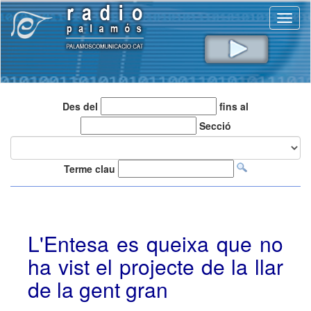
Toggl
naviga
Des del
fins al
Secció
Terme clau
L'Entesa es queixa que no
ha vist el projecte de la llar
de la gent gran