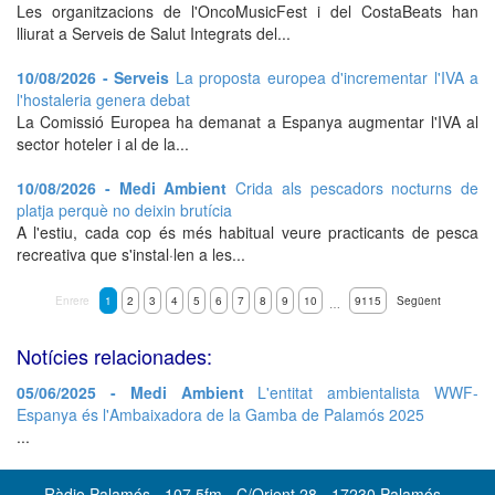
Les organitzacions de l'OncoMusicFest i del CostaBeats han
lliurat a Serveis de Salut Integrats del...
10/08/2026 - Serveis
La proposta europea d'incrementar l'IVA a
l'hostaleria genera debat
La Comissió Europea ha demanat a Espanya augmentar l'IVA al
sector hoteler i al de la...
10/08/2026 - Medi Ambient
Crida als pescadors nocturns de
platja perquè no deixin brutícia
A l'estiu, cada cop és més habitual veure practicants de pesca
recreativa que s'instal·len a les...
Enrere
1
2
3
4
5
6
7
8
9
10
9115
Següent
…
Notícies relacionades:
05/06/2025 - Medi Ambient
L'entitat ambientalista WWF-
Espanya és l'Ambaixadora de la Gamba de Palamós 2025
...
Ràdio Palamós - 107.5fm - C/Orient 28 - 17230 Palamós -