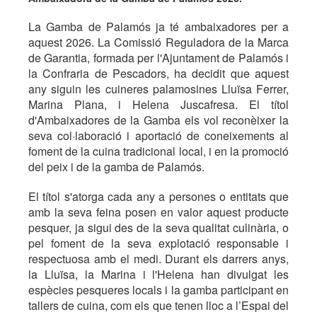
La Gamba de Palamós ja té ambaixadores per a
aquest 2026. La Comissió Reguladora de la Marca
de Garantia, formada per l'Ajuntament de Palamós i
la Confraria de Pescadors, ha decidit que aquest
any siguin les cuineres palamosines Lluïsa Ferrer,
Marina Plana, i Helena Juscafresa. El títol
d'Ambaixadores de la Gamba els vol reconèixer la
seva col·laboració i aportació de coneixements al
foment de la cuina tradicional local, i en la promoció
del peix i de la gamba de Palamós.
El títol s'atorga cada any a persones o entitats que
amb la seva feina posen en valor aquest producte
pesquer, ja sigui des de la seva qualitat culinària, o
pel foment de la seva explotació responsable i
respectuosa amb el medi. Durant els darrers anys,
la Lluïsa, la Marina i l'Helena han divulgat les
espècies pesqueres locals i la gamba participant en
tallers de cuina, com els que tenen lloc a l’Espai del