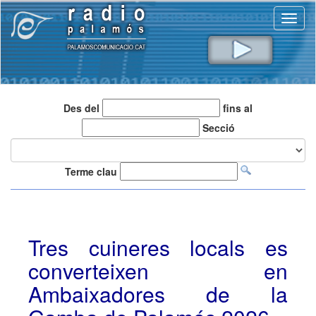
Toggl
naviga
Des del
fins al
Secció
Terme clau
Tres cuineres locals es
converteixen en
Ambaixadores de la