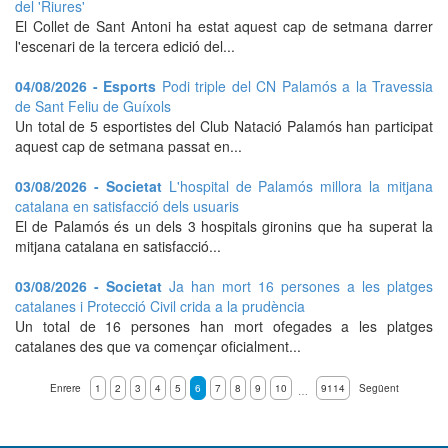
del 'Riures'
El Collet de Sant Antoni ha estat aquest cap de setmana darrer
l'escenari de la tercera edició del...
04/08/2026 - Esports
Podi triple del CN Palamós a la Travessia
de Sant Feliu de Guíxols
Un total de 5 esportistes del Club Natació Palamós han participat
aquest cap de setmana passat en...
03/08/2026 - Societat
L'hospital de Palamós millora la mitjana
catalana en satisfacció dels usuaris
El de Palamós és un dels 3 hospitals gironins que ha superat la
mitjana catalana en satisfacció...
03/08/2026 - Societat
Ja han mort 16 persones a les platges
catalanes i Protecció Civil crida a la prudència
Un total de 16 persones han mort ofegades a les platges
catalanes des que va començar oficialment...
Enrere
1
2
3
4
5
6
7
8
9
10
9114
Següent
…