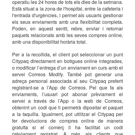
operatiu les 24 hores de tots els dies de la setmana.
Està situat a la zona de l'hospital, entre la cafeteria i
l'entrada d'urgències, i permet als usuaris gestionar
els seus enviaments amb una flexibilitat completa.
Poden, en aquest sentit, rebre, enviar i retornar
paquets relacionats amb les seves compres online,
amb una disponibilitat horària total.
Per a la recollida, el client pot seleccionar un punt
Citypaq directament en botigues online integrades,
o modificar l’entrega d’un enviament en curs amb el
servei Correos Modify. També pot generar una
adreça personal associada al seu Citypaq preferit
registrant-se a l’App de Correos. Pel que fa als
enviaments, l’usuari pot abonar prèviament el
servei a través de l’App o la web de Correos,
obtenint un codi que li permetrà dipositar el paquet
a la taquilla. Igualment, pot utilitzar el Citypaq per
fer devolucions de compres online de manera
gratuïta si el comerç li ha facilitat un codi
prèviament registrat. A més, els clients que