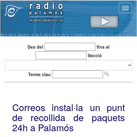
Toggl
naviga
Des del
fins al
Secció
Terme clau
Correos instal·la un punt
de recollida de paquets
24h a Palamós