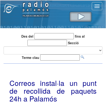
Toggl
naviga
Des del
fins al
Secció
Terme clau
Correos instal·la un punt
de recollida de paquets
24h a Palamós