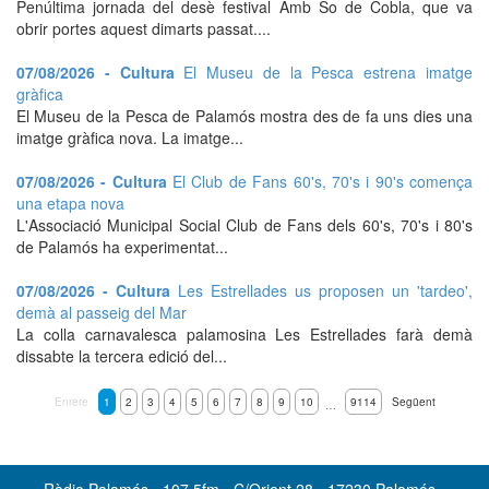
Penúltima jornada del desè festival Amb So de Cobla, que va
obrir portes aquest dimarts passat....
07/08/2026 - Cultura
El Museu de la Pesca estrena imatge
gràfica
El Museu de la Pesca de Palamós mostra des de fa uns dies una
imatge gràfica nova. La imatge...
07/08/2026 - Cultura
El Club de Fans 60's, 70's i 90's comença
una etapa nova
L'Associació Municipal Social Club de Fans dels 60's, 70's i 80's
de Palamós ha experimentat...
07/08/2026 - Cultura
Les Estrellades us proposen un 'tardeo',
demà al passeig del Mar
La colla carnavalesca palamosina Les Estrellades farà demà
dissabte la tercera edició del...
Enrere
1
2
3
4
5
6
7
8
9
10
9114
Següent
…