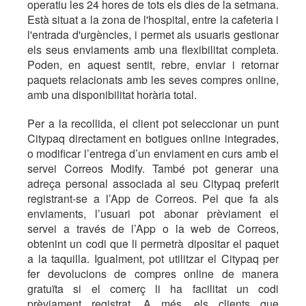
operatiu les 24 hores de tots els dies de la setmana.
Està situat a la zona de l'hospital, entre la cafeteria i
l'entrada d'urgències, i permet als usuaris gestionar
els seus enviaments amb una flexibilitat completa.
Poden, en aquest sentit, rebre, enviar i retornar
paquets relacionats amb les seves compres online,
amb una disponibilitat horària total.
Per a la recollida, el client pot seleccionar un punt
Citypaq directament en botigues online integrades,
o modificar l’entrega d’un enviament en curs amb el
servei Correos Modify. També pot generar una
adreça personal associada al seu Citypaq preferit
registrant-se a l’App de Correos. Pel que fa als
enviaments, l’usuari pot abonar prèviament el
servei a través de l’App o la web de Correos,
obtenint un codi que li permetrà dipositar el paquet
a la taquilla. Igualment, pot utilitzar el Citypaq per
fer devolucions de compres online de manera
gratuïta si el comerç li ha facilitat un codi
prèviament registrat. A més, els clients que