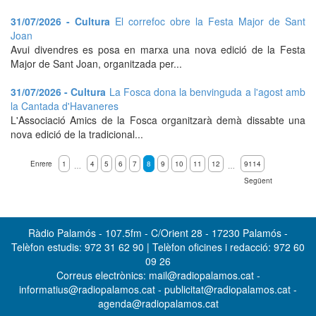
31/07/2026 - Cultura
El correfoc obre la Festa Major de Sant
Joan
Avui divendres es posa en marxa una nova edició de la Festa
Major de Sant Joan, organitzada per...
31/07/2026 - Cultura
La Fosca dona la benvinguda a l'agost amb
la Cantada d'Havaneres
L'Associació Amics de la Fosca organitzarà demà dissabte una
nova edició de la tradicional...
Enrere
1
4
5
6
7
8
9
10
11
12
9114
…
…
Següent
Ràdio Palamós - 107.5fm - C/Orient 28 - 17230 Palamós -
Telèfon estudis: 972 31 62 90 | Telèfon oficines i redacció: 972 60
09 26
Correus electrònics: mail@radiopalamos.cat -
informatius@radiopalamos.cat - publicitat@radiopalamos.cat -
agenda@radiopalamos.cat