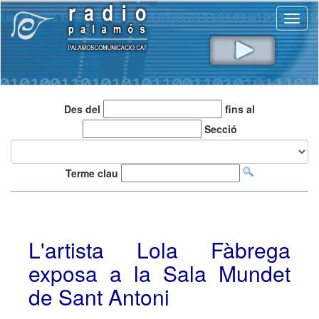
Toggl
naviga
Des del
fins al
Secció
Terme clau
L'artista Lola Fàbrega
exposa a la Sala Mundet
de Sant Antoni