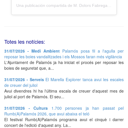
Una publicación compartida de M. Dolors Fabrega Figueras (@els_colors_de_l_avia_lola)
Totes les notícies:
31/07/2026 - Medi Ambient
Palamós posa fil a l'agulla per
reposar les boies vandalitzades i els Mossos faran més vigilància
L'Ajuntament de Palamós ja ha iniciat el procés per reposar les
boies de seguretat que, a...
31/07/2026 - Serveis
El Marella Explorer tanca avui les escales
de creuer del juliol
Avui divendres hi ha l'última escala de creuer d'aquest mes de
juliol al port de Palamós. El seu...
31/07/2026 - Cultura
1.700 persones ja han passat pel
Rumb(A)Palamós 2026, que avui abaixa el teló
El festival Rumb(A)Palamós programa avui el cinquè i darrer
concert de l'edició d'aquest any. La...