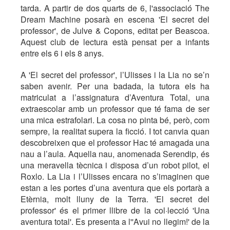
tarda. A partir de dos quarts de 6, l'associació The
Dream Machine posarà en escena 'El secret del
professor', de Julve & Copons, editat per Beascoa.
Aquest club de lectura està pensat per a infants
entre els 6 i els 8 anys.
A 'El secret del professor', l’Ulisses i la Lia no se’n
saben avenir. Per una badada, la tutora els ha
matriculat a l’assignatura d’Aventura Total, una
extraescolar amb un professor que té fama de ser
una mica estrafolari. La cosa no pinta bé, però, com
sempre, la realitat supera la ficció. I tot canvia quan
descobreixen que el professor Hac té amagada una
nau a l’aula. Aquella nau, anomenada Serendip, és
una meravella tècnica i disposa d’un robot pilot, el
Roxlo. La Lia i l’Ulisses encara no s’imaginen que
estan a les portes d’una aventura que els portarà a
Etèrnia, molt lluny de la Terra. 'El secret del
professor' és el primer llibre de la col·lecció 'Una
aventura total'. Es presenta a l''Avui no llegim!' de la