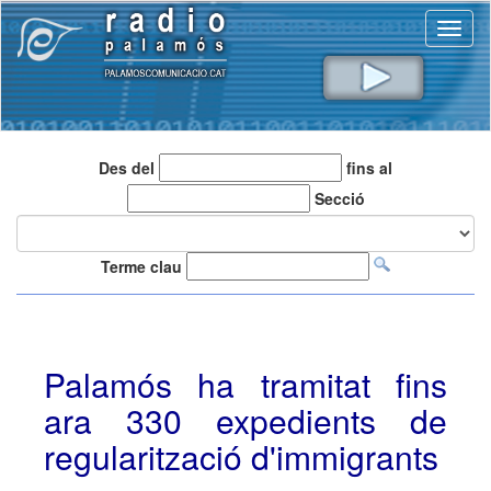
Toggl
naviga
Des del
fins al
Secció
Terme clau
Palamós ha tramitat fins
ara 330 expedients de
regularització d'immigrants