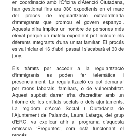
en coordinació amb l'Oficina d'Atenció Ciutadana,
han gestionat fins ara 330 expedients en el marc
del procés de regularització extraordinària
d'immigrants que promou el govern espanyol.
Aquesta xifra implica un nombre de persones més
elevat perquè un mateix expedient pot incloure els
diferents integrants d'una unitat familiar. El procés
es va iniciar el 16 d'abril passat i s'acabarà el 30 de
juny.
Els tràmits per accedir a la regularització
d'immigrants es poden fer telemàtica i
presencialment. La regularització es pot demanar
per raons laborals, familiars, o de vulnerabilitat.
Aquest supòsit darrer s'ha d'acreditar amb un
informe de les entitats socials o dels ajuntaments.
La regidora d'Acció Social i Ciutadania de
l'Ajuntament de Palamós, Laura Lafarga, del grup
d'ERC, va explicar ahir al programa d'aquesta
emissora 'Preguntes', com està funcionant el
procés.