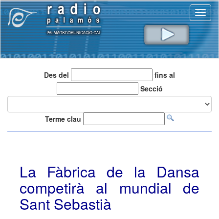
Toggl
naviga
Des del
fins al
Secció
Terme clau
La Fàbrica de la Dansa
competirà al mundial de
Sant Sebastià