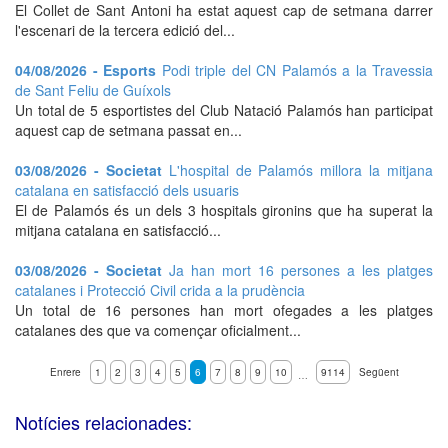
El Collet de Sant Antoni ha estat aquest cap de setmana darrer
l'escenari de la tercera edició del...
04/08/2026 - Esports
Podi triple del CN Palamós a la Travessia
de Sant Feliu de Guíxols
Un total de 5 esportistes del Club Natació Palamós han participat
aquest cap de setmana passat en...
03/08/2026 - Societat
L'hospital de Palamós millora la mitjana
catalana en satisfacció dels usuaris
El de Palamós és un dels 3 hospitals gironins que ha superat la
mitjana catalana en satisfacció...
03/08/2026 - Societat
Ja han mort 16 persones a les platges
catalanes i Protecció Civil crida a la prudència
Un total de 16 persones han mort ofegades a les platges
catalanes des que va començar oficialment...
Enrere
1
2
3
4
5
6
7
8
9
10
9114
Següent
…
Notícies relacionades: