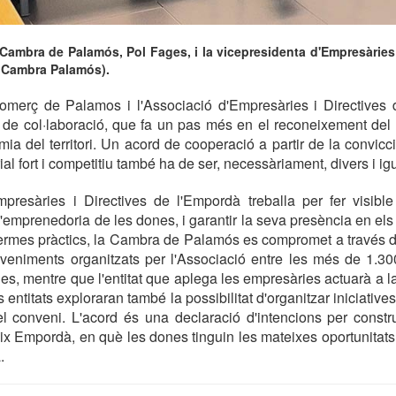
 Cambra de Palamós, Pol Fages, i la vicepresidenta d'Empresàries
 Cambra Palamós).
erç de Palamos i l'Associació d'Empresàries i Directives
 de col·laboració, que fa un pas més en el reconeixement del
ia del territori. Un acord de cooperació a partir de la convic
ial fort i competitiu també ha de ser, necessàriament, divers i igua
presàries i Directives de l'Empordà treballa per fer visible 
l'emprenedoria de les dones, i garantir la seva presència en els
termes pràctics, la Cambra de Palamós es compromet a través d
eveniments organitzats per l'Associació entre les més de 1.3
s, mentre que l'entitat que aplega les empresàries actuarà a l
ntitats exploraran també la possibilitat d'organitzar iniciatives
el conveni. L'acord és una declaració d'intencions per constr
ix Empordà, en què les dones tinguin les mateixes oportunitats d
.