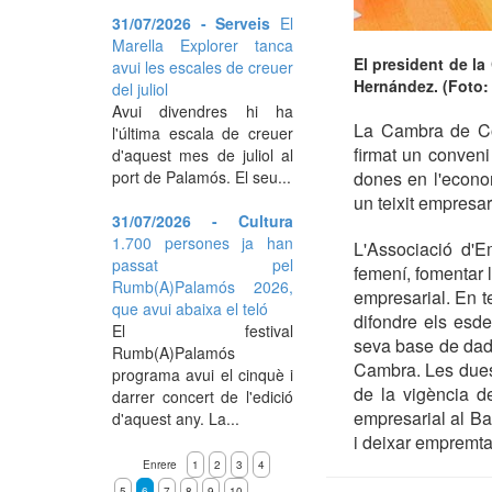
31/07/2026 - Serveis
El
Marella Explorer tanca
El president de la
avui les escales de creuer
Hernández. (Foto:
del juliol
Avui divendres hi ha
La Cambra de Com
l'última escala de creuer
firmat un conveni
d'aquest mes de juliol al
port de Palamós. El seu...
dones en l'econom
un teixit empresar
31/07/2026 - Cultura
1.700 persones ja han
L'Associació d'Em
passat pel
femení, fomentar 
Rumb(A)Palamós 2026,
empresarial. En 
que avui abaixa el teló
difondre els esd
El festival
seva base de dade
Rumb(A)Palamós
Cambra. Les dues e
programa avui el cinquè i
de la vigència d
darrer concert de l'edició
empresarial al Ba
d'aquest any. La...
i deixar empremta
Enrere
1
2
3
4
5
6
7
8
9
10