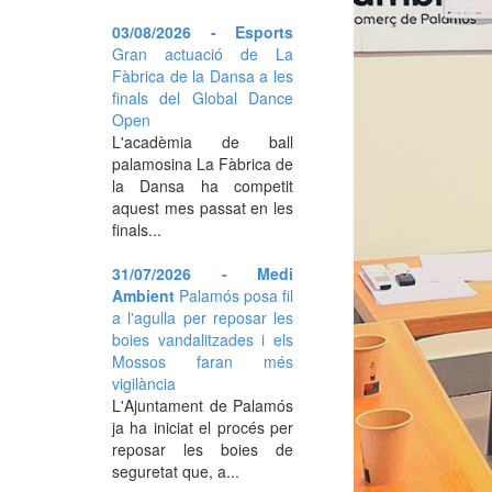
03/08/2026 - Esports
Gran actuació de La
Fàbrica de la Dansa a les
finals del Global Dance
Open
L'acadèmia de ball
palamosina La Fàbrica de
la Dansa ha competit
aquest mes passat en les
finals...
31/07/2026 - Medi
Ambient
Palamós posa fil
a l'agulla per reposar les
boies vandalitzades i els
Mossos faran més
vigilància
L'Ajuntament de Palamós
ja ha iniciat el procés per
reposar les boies de
seguretat que, a...