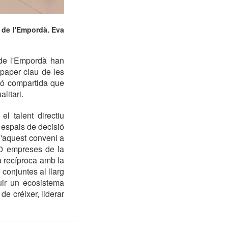
 de l'Empordà. Eva
 de l'Empordà han
 paper clau de les
ció compartida que
litari.
el talent directiu
 espais de decisió
'aquest conveni a
00 empreses de la
a recíproca amb la
 conjuntes al llarg
uir un ecosistema
e créixer, liderar