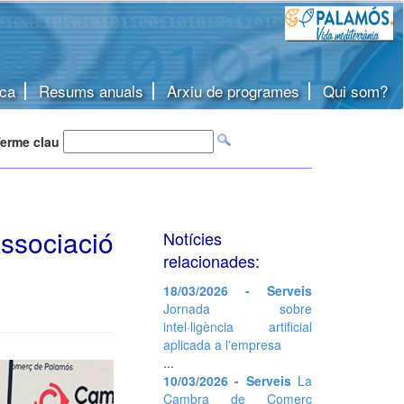
ca
Resums anuals
Arxiu de programes
Qui som?
erme clau
ssociació
Notícies
relacionades:
18/03/2026 - Serveis
Jornada sobre
intel·ligència artificial
aplicada a l'empresa
...
10/03/2026 - Serveis
La
Cambra de Comerç