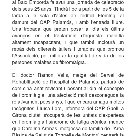
al Baix Empordà fa avui una jornada de celebració
dels seus 25 anys. Tindrà lloc a partir de les 5 de la
tarda a la sala d'actes de l'edifici Flèming, al
damunt del CAP Palamós, i amb l'entrada lliure.
Una trobada que pretén posar al dia els últims
avanços en el tractament d'aquesta malaltia
altament incapacitant, i que també inclourà un
repàs dels diferents tallers i teràpies que promou
l'Associació, per millorar la qualitat de vida de les
persones malaltes de fibromiàlgia.
El doctor Ramon Valls, metge del Servei de
Rehabilitació de l'hospital de Palamós, parlarà de
com s'ha anat revisant i posant al dia el concepte
de fibromiàlgia, una afectació molt desconeguda fa
relativament pocs anys, i que encara amaga moltes
incògnites. Lluïsa Loro, infermera del CAP Güell, a
Girona ciutat, s'ocuparà de les unitats d'expertesa
en fibromiàlgia i síndrome de fatiga crònica, mentre
que Carolina Arenas, metgessa de família de l'Àrea
Bàsica de Salut de Torroella de Montgrí, centrarà la