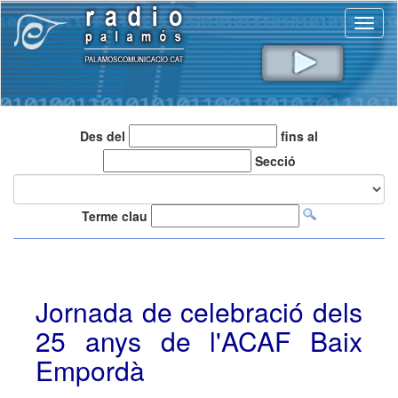
Toggl
naviga
Des del
fins al
Secció
Terme clau
Jornada de celebració dels
25 anys de l'ACAF Baix
Empordà