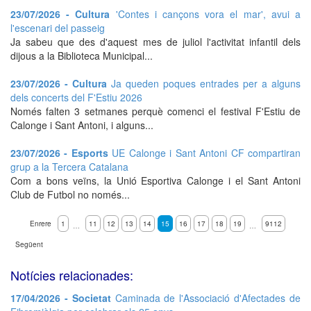
23/07/2026 - Cultura
'Contes i cançons vora el mar', avui a
l'escenari del passeig
Ja sabeu que des d'aquest mes de juliol l'activitat infantil dels
dijous a la Biblioteca Municipal...
23/07/2026 - Cultura
Ja queden poques entrades per a alguns
dels concerts del F'Estiu 2026
Només falten 3 setmanes perquè comenci el festival F'Estiu de
Calonge i Sant Antoni, i alguns...
23/07/2026 - Esports
UE Calonge i Sant Antoni CF compartiran
grup a la Tercera Catalana
Com a bons veïns, la Unió Esportiva Calonge i el Sant Antoni
Club de Futbol no només...
Enrere
1
11
12
13
14
15
16
17
18
19
9112
…
…
Següent
Notícies relacionades:
17/04/2026 - Societat
Caminada de l'Associació d'Afectades de