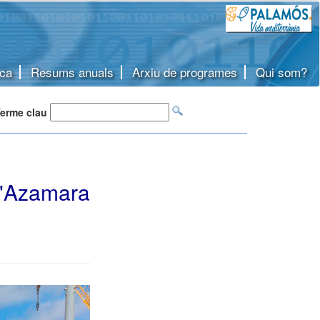
ca
Resums anuals
Arxiu de programes
Qui som?
erme clau
l'Azamara