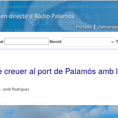
Portada
Hemerote
 al
Secció
T
e creuer al port de Palamós amb 
- Jordi Rodríguez