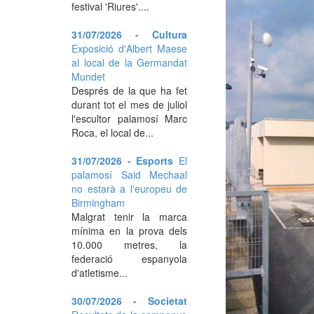
festival 'Riures'....
31/07/2026 - Cultura
Exposició d'Albert Maese
al local de la Germandat
Mundet
Després de la que ha fet
durant tot el mes de juliol
l'escultor palamosí Marc
Roca, el local de...
31/07/2026 - Esports
El
palamosí Said Mechaal
no estarà a l'europeu de
Birmingham
Malgrat tenir la marca
mínima en la prova dels
10.000 metres, la
federació espanyola
d'atletisme...
30/07/2026 - Societat