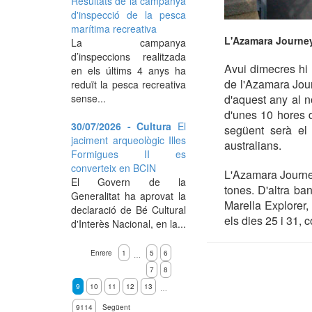
Resultats de la campanya
d'inspecció de la pesca
marítima recreativa
L'Azamara Journey
La campanya
d’inspeccions realitzada
Avui dimecres hi
en els últims 4 anys ha
de l'Azamara Journ
reduït la pesca recreativa
sense...
d'aquest any al n
d'unes 10 hores d
30/07/2026 - Cultura
El
següent serà el
jaciment arqueològic Illes
australians.
Formigues II es
converteix en BCIN
L'Azamara Journey
El Govern de la
tones. D'altra ban
Generalitat ha aprovat la
Marella Explorer,
declaració de Bé Cultural
els dies 25 i 31,
d'Interès Nacional, en la...
Enrere
1
5
6
…
7
8
9
10
11
12
13
…
9114
Següent