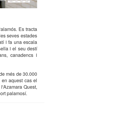
alamós. Es tracta
e les seves estades
tí i fa una escala
lla i el seu destí
ans, canadencs i
t de més de 30.000
, en aquest cas el
i l'Azamara Quest,
ort palamosí.