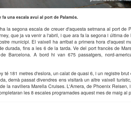
 fa una escala avui al port de Palamós.
 ha la segona escala de creuer d'aquesta setmana al port de P
ey, que ja va venir a l'abril, i que ara fa la segona i última d
ostre municipi. El vaixell ha arribat a primera hora d'aquest ma
e durada, fins a les 6 de la tarda. Ve del port francès de Marse
 de Barcelona. A bord hi van 675 passatgers, nord-americ
 té 181 metres d'eslora, un calat de quasi 6, i un registre bru
da, demà passat divendres ens visitarà un altre vaixell turístic
 de la naviliera Marella Cruises. L'Amera, de Phoenix Reisen, 
 completaran les 8 escales programades aquest mes de maig al p