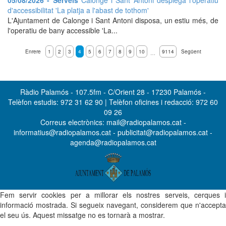
05/08/2026 - Serveis
Calonge i Sant Antoni desplega l'operatiu
d'accessibilitat 'La platja a l'abast de tothom'
L'Ajuntament de Calonge i Sant Antoni disposa, un estiu més, de
l'operatiu de bany accessible 'La...
Enrere
1
2
3
4
5
6
7
8
9
10
9114
Següent
…
Ràdio Palamós - 107.5fm - C/Orient 28 - 17230 Palamós -
Telèfon estudis: 972 31 62 90 | Telèfon oficines i redacció: 972 60
09 26
Correus electrònics: mail@radiopalamos.cat -
informatius@radiopalamos.cat - publicitat@radiopalamos.cat -
agenda@radiopalamos.cat
Fem servir cookies per a millorar els nostres serveis, cerques i
informació mostrada. Si segueix navegant, considerem que n'accepta
el seu ús. Aquest missatge no es tornarà a mostrar.