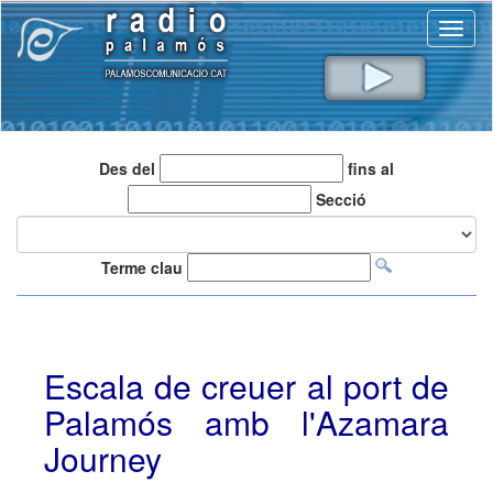
Toggl
naviga
Des del
fins al
Secció
Terme clau
Escala de creuer al port de
Palamós amb l'Azamara
Journey