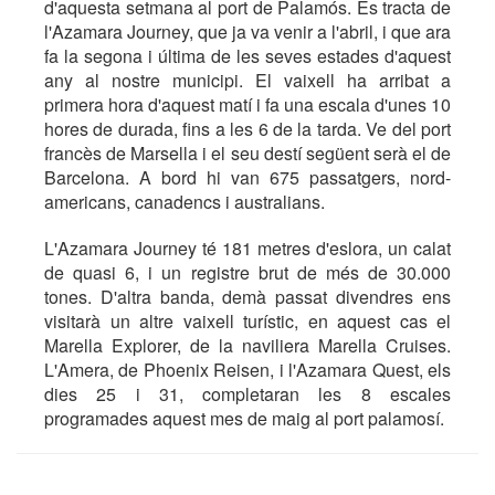
d'aquesta setmana al port de Palamós. Es tracta de
l'Azamara Journey, que ja va venir a l'abril, i que ara
fa la segona i última de les seves estades d'aquest
any al nostre municipi. El vaixell ha arribat a
primera hora d'aquest matí i fa una escala d'unes 10
hores de durada, fins a les 6 de la tarda. Ve del port
francès de Marsella i el seu destí següent serà el de
Barcelona. A bord hi van 675 passatgers, nord-
americans, canadencs i australians.
L'Azamara Journey té 181 metres d'eslora, un calat
de quasi 6, i un registre brut de més de 30.000
tones. D'altra banda, demà passat divendres ens
visitarà un altre vaixell turístic, en aquest cas el
Marella Explorer, de la naviliera Marella Cruises.
L'Amera, de Phoenix Reisen, i l'Azamara Quest, els
dies 25 i 31, completaran les 8 escales
programades aquest mes de maig al port palamosí.