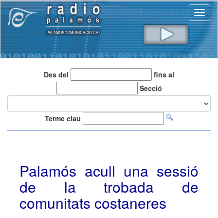
Toggl
naviga
Des del
fins al
Secció
Terme clau
Palamós acull una sessió
de la trobada de
comunitats costaneres