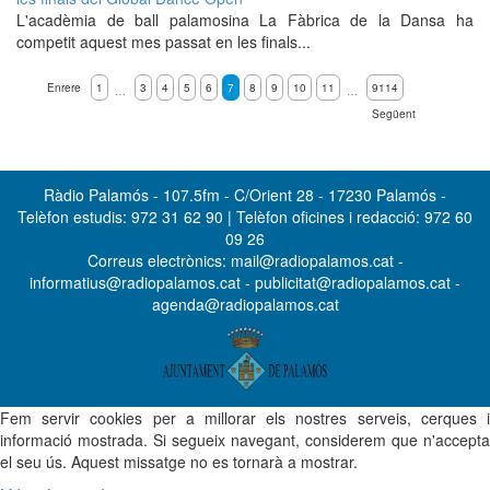
L'acadèmia de ball palamosina La Fàbrica de la Dansa ha
competit aquest mes passat en les finals...
Enrere
1
3
4
5
6
7
8
9
10
11
9114
…
…
Següent
Ràdio Palamós - 107.5fm - C/Orient 28 - 17230 Palamós -
Telèfon estudis: 972 31 62 90 | Telèfon oficines i redacció: 972 60
09 26
Correus electrònics: mail@radiopalamos.cat -
informatius@radiopalamos.cat - publicitat@radiopalamos.cat -
agenda@radiopalamos.cat
Fem servir cookies per a millorar els nostres serveis, cerques i
informació mostrada. Si segueix navegant, considerem que n'accepta
el seu ús. Aquest missatge no es tornarà a mostrar.