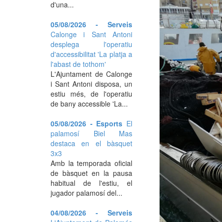
d'una...
05/08/2026 - Serveis
Calonge i Sant Antoni
desplega l'operatiu
d'accessibilitat 'La platja a
l'abast de tothom'
L'Ajuntament de Calonge
i Sant Antoni disposa, un
estiu més, de l'operatiu
de bany accessible 'La...
05/08/2026 - Esports
El
palamosí Biel Mas
destaca en el bàsquet
3x3
Amb la temporada oficial
de bàsquet en la pausa
habitual de l'estiu, el
jugador palamosí del...
04/08/2026 - Serveis