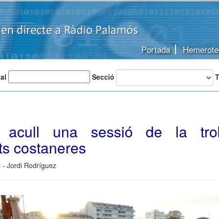
Portada
Hemerote
 al
Secció
T
 acull una sessió de la tr
ts costaneres
 - Jordi Rodríguez