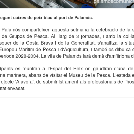
egant caixes de peix blau al port de Palamós.
i Palamós comparteixen aquesta setmana la celebració de la s
de Grupos de Pesca. Al llarg de 3 jornades, i amb la col·l
quer de la Costa Brava i de la Generalitat, s'analitza la situ
uropeu Marítim de Pesca i d'Aqüicultura, i també es dibuixa e
eríode 2028-2034. La vila de Palamós farà demà d'amfitriona d
icipants es reuniran a l'Espai del Peix on gaudiran d'una de
na marinera, abans de visitar el Museu de la Pesca. L'estada
rojecte 'Alavora', de subministrament als professionals de l'ho
itat envasat.