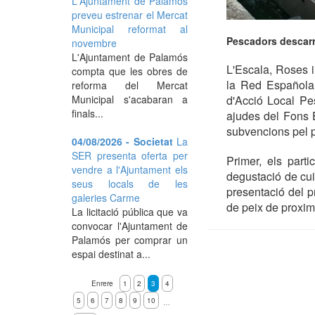
L'Ajuntament de Palamós
preveu estrenar el Mercat
Municipal reformat al
Pescadors descarr
novembre
L'Ajuntament de Palamós
L'Escala, Roses 
compta que les obres de
la Red Española 
reforma del Mercat
Municipal s'acabaran a
d'Acció Local Pes
finals...
ajudes del Fons E
subvencions pel p
04/08/2026 - Societat
La
SER presenta oferta per
Primer, els part
vendre a l'Ajuntament els
degustació de cui
seus locals de les
presentació del p
galeries Carme
de peix de proxim
La licitació pública que va
convocar l'Ajuntament de
Palamós per comprar un
espai destinat a...
Enrere
1
2
3
4
5
6
7
8
9
10
…