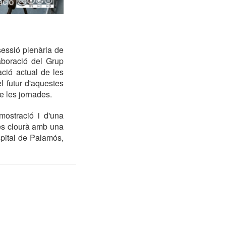
essió plenària de
aboració del Grup
ació actual de les
l futur d'aquestes
e les jornades.
mostració i d'una
 es clourà amb una
spital de Palamós,