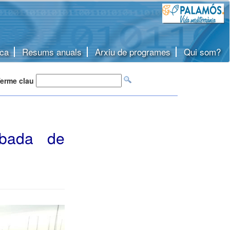
ca
Resums anuals
Arxiu de programes
Qui som?
erme clau
obada de