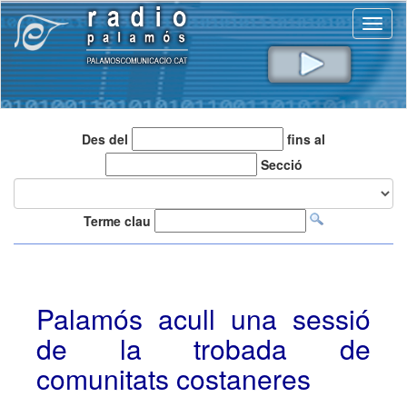
Toggl
naviga
Des del
fins al
Secció
Terme clau
Palamós acull una sessió
de la trobada de
comunitats costaneres