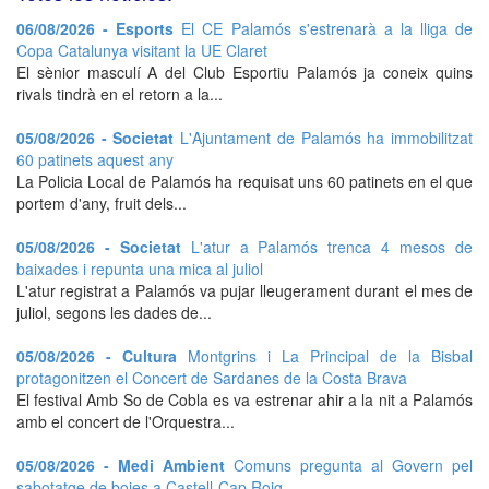
06/08/2026 - Esports
El CE Palamós s'estrenarà a la lliga de
Copa Catalunya visitant la UE Claret
El sènior masculí A del Club Esportiu Palamós ja coneix quins
rivals tindrà en el retorn a la...
05/08/2026 - Societat
L'Ajuntament de Palamós ha immobilitzat
60 patinets aquest any
La Policia Local de Palamós ha requisat uns 60 patinets en el que
portem d'any, fruit dels...
05/08/2026 - Societat
L'atur a Palamós trenca 4 mesos de
baixades i repunta una mica al juliol
L'atur registrat a Palamós va pujar lleugerament durant el mes de
juliol, segons les dades de...
05/08/2026 - Cultura
Montgrins i La Principal de la Bisbal
protagonitzen el Concert de Sardanes de la Costa Brava
El festival Amb So de Cobla es va estrenar ahir a la nit a Palamós
amb el concert de l'Orquestra...
05/08/2026 - Medi Ambient
Comuns pregunta al Govern pel
sabotatge de boies a Castell-Cap Roig