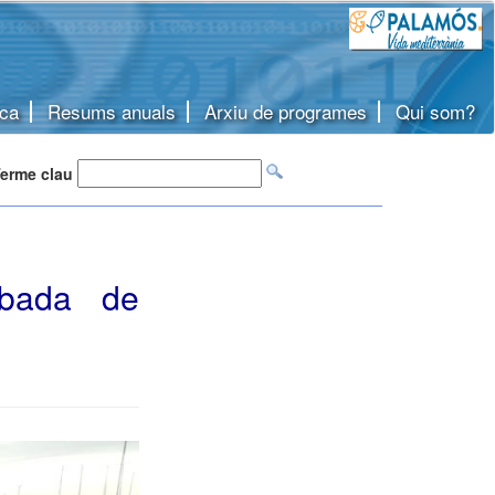
ca
Resums anuals
Arxiu de programes
Qui som?
erme clau
obada de