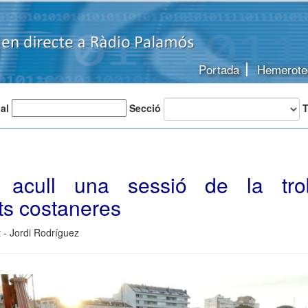
Portada
Hemerote
 al
Secció
T
 acull una sessió de la tr
ts costaneres
 - Jordi Rodríguez