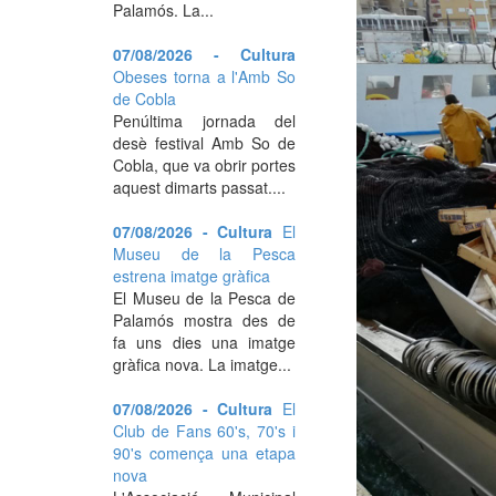
Palamós. La...
07/08/2026 - Cultura
Obeses torna a l'Amb So
de Cobla
Penúltima jornada del
desè festival Amb So de
Cobla, que va obrir portes
aquest dimarts passat....
07/08/2026 - Cultura
El
Museu de la Pesca
estrena imatge gràfica
El Museu de la Pesca de
Palamós mostra des de
fa uns dies una imatge
gràfica nova. La imatge...
07/08/2026 - Cultura
El
Club de Fans 60's, 70's i
90's comença una etapa
nova