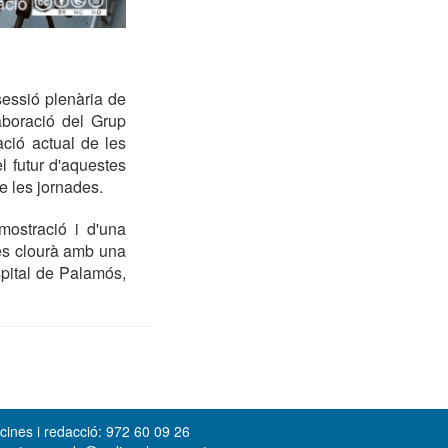
essió plenària de
aboració del Grup
ació actual de les
l futur d'aquestes
e les jornades.
mostració i d'una
 es clourà amb una
spital de Palamós,
cines i redacció: 972 60 09 26