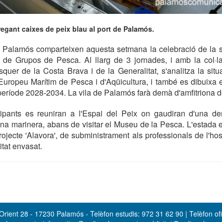
egant caixes de peix blau al port de Palamós.
i Palamós comparteixen aquesta setmana la celebració de la s
de Grupos de Pesca. Al llarg de 3 jornades, i amb la col·l
quer de la Costa Brava i de la Generalitat, s'analitza la situ
uropeu Marítim de Pesca i d'Aqüicultura, i també es dibuixa e
eríode 2028-2034. La vila de Palamós farà demà d'amfitriona d
icipants es reuniran a l'Espai del Peix on gaudiran d'una de
na marinera, abans de visitar el Museu de la Pesca. L'estada
rojecte 'Alavora', de subministrament als professionals de l'ho
itat envasat.
rient 28 - 17230 Palamós - Telèfon estudis: 972 31 62 90 | Telèfon ofi