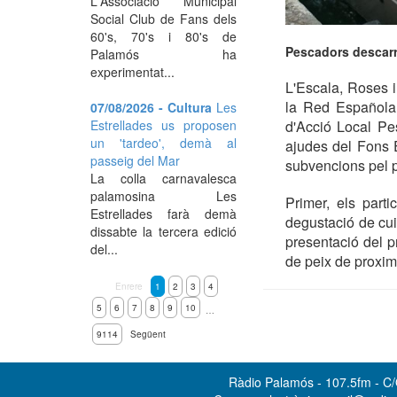
L'Associació Municipal
Social Club de Fans dels
60's, 70's i 80's de
Pescadors descarr
Palamós ha
experimentat...
L'Escala, Roses 
la Red Española 
07/08/2026 - Cultura
Les
Estrellades us proposen
d'Acció Local Pes
un 'tardeo', demà al
ajudes del Fons E
passeig del Mar
subvencions pel p
La colla carnavalesca
palamosina Les
Primer, els part
Estrellades farà demà
degustació de cui
dissabte la tercera edició
presentació del p
del...
de peix de proxim
Enrere
1
2
3
4
5
6
7
8
9
10
…
9114
Següent
Ràdio Palamós - 107.5fm - C/O