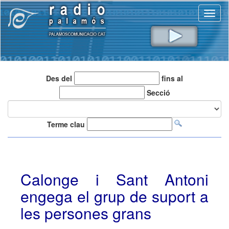
Toggl
naviga
Des del
fins al
Secció
Terme clau
Calonge i Sant Antoni
engega el grup de suport a
les persones grans