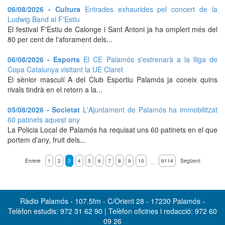
06/08/2026 - Cultura
Entrades exhaurides pel concert de la
Ludwig Band al F'Estiu
El festival F'Estiu de Calonge i Sant Antoni ja ha omplert més del
80 per cent de l'aforament dels...
06/08/2026 - Esports
El CE Palamós s'estrenarà a la lliga de
Copa Catalunya visitant la UE Claret
El sènior masculí A del Club Esportiu Palamós ja coneix quins
rivals tindrà en el retorn a la...
05/08/2026 - Societat
L'Ajuntament de Palamós ha immobilitzat
60 patinets aquest any
La Policia Local de Palamós ha requisat uns 60 patinets en el que
portem d'any, fruit dels...
Enrere
1
2
3
4
5
6
7
8
9
10
9114
Següent
…
Ràdio Palamós - 107.5fm - C/Orient 28 - 17230 Palamós -
Telèfon estudis: 972 31 62 90 | Telèfon oficines i redacció: 972 60
09 26