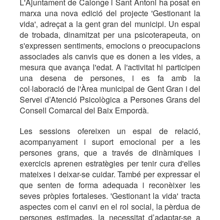
L'Ajuntament de Calonge i Sant Antoni ha posat en
marxa una nova edició del projecte 'Gestionant la
vida', adreçat a la gent gran del municipi. Un espai
de trobada, dinamitzat per una psicoterapeuta, on
s'expressen sentiments, emocions o preocupacions
associades als canvis que es donen a les vides, a
mesura que avança l'edat. A l'activitat hi participen
una desena de persones, i es fa amb la
col·laboració de l'Àrea municipal de Gent Gran i del
Servei d’Atenció Psicològica a Persones Grans del
Consell Comarcal del Baix Empordà.
Les sessions ofereixen un espai de relació,
acompanyament i suport emocional per a les
persones grans, que a través de dinàmiques i
exercicis aprenen estratègies per tenir cura d'elles
mateixes i deixar-se cuidar. També per expressar el
que senten de forma adequada i reconèixer les
seves pròpies fortaleses. 'Gestionant la vida' tracta
aspectes com el canvi en el rol social, la pèrdua de
persones estimades, la necessitat d’adaptar-se a