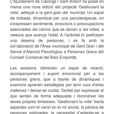
L'Ajuntament de Calonge i Sant Antoni ha posat en
marxa una nova edició del projecte 'Gestionant la
vida', adreçat a la gent gran del municipi. Un espai
de trobada, dinamitzat per una psicoterapeuta, on
s'expressen sentiments, emocions o preocupacions
associades als canvis que es donen a les vides, a
mesura que avança l'edat. A l'activitat hi participen
una desena de persones, i es fa amb la
col·laboració de l'Àrea municipal de Gent Gran i del
Servei d’Atenció Psicològica a Persones Grans del
Consell Comarcal del Baix Empordà.
Les sessions ofereixen un espai de relació,
acompanyament i suport emocional per a les
persones grans, que a través de dinàmiques i
exercicis aprenen estratègies per tenir cura d'elles
mateixes i deixar-se cuidar. També per expressar el
que senten de forma adequada i reconèixer les
seves pròpies fortaleses. 'Gestionant la vida' tracta
aspectes com el canvi en el rol social, la pèrdua de
persones estimades, la necessitat d’adaptar-se a