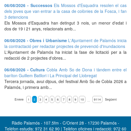
06/08/2026 - Successos
Els Mossos d'Esquadra resolen el cas
dels joves que van entrar a la casa de colònies de la Fosca, i fan
3 detencions
Els Mossos d'Esquadra han detingut 3 nois, un menor d'edat i
dos de 19 i 21 anys, relacionats amb...
06/08/2026 - Obres i Urbanisme
L'Ajuntament de Palamós inicia
la contractació per redactar projectes de prevenció d'inundacions
L'Ajuntament de Palamós ha iniciat la fase de licitació per a la
redacció de 2 projectes d'obres...
06/08/2026 - Cultura
Cobla Amb So de Dona i tàndem entre el
baríton Guillem Batllori i La Principal del Llobregat
Tercera jornada, avui dijous, del festival Amb So de Cobla 2026 a
Palamós, i primera amb...
Enrere
1
2
3
4
5
6
7
8
9
10
9114
Següent
…
Ràdio Palamós - 107.5fm - C/Orient 28 - 17230 Palamós -
Telèfon estudis: 972 31 62 90 | Telèfon oficines i redacció: 972 60