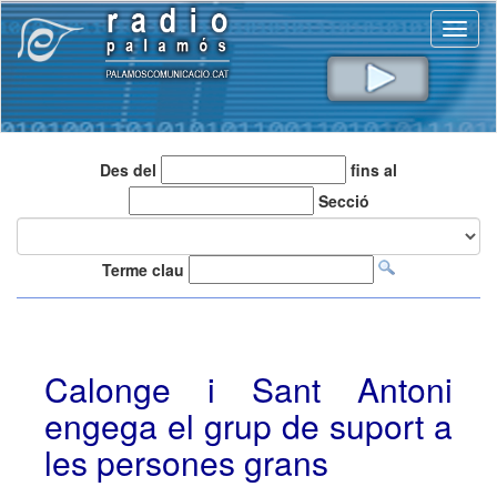
Toggl
naviga
Des del
fins al
Secció
Terme clau
Calonge i Sant Antoni
engega el grup de suport a
les persones grans