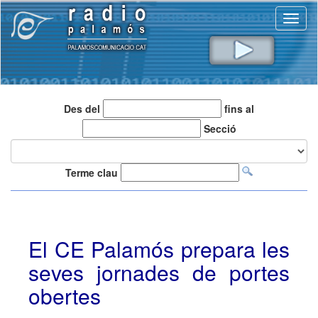
Toggl
naviga
Des del
fins al
Secció
Terme clau
El CE Palamós prepara les
seves jornades de portes
obertes