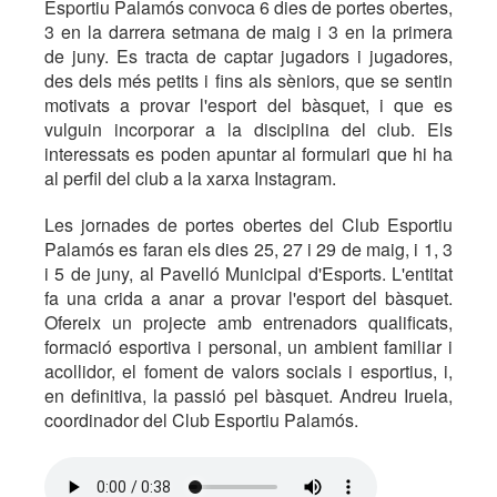
Esportiu Palamós convoca 6 dies de portes obertes,
3 en la darrera setmana de maig i 3 en la primera
de juny. Es tracta de captar jugadors i jugadores,
des dels més petits i fins als sèniors, que se sentin
motivats a provar l'esport del bàsquet, i que es
vulguin incorporar a la disciplina del club. Els
interessats es poden apuntar al formulari que hi ha
al perfil del club a la xarxa Instagram.
Les jornades de portes obertes del Club Esportiu
Palamós es faran els dies 25, 27 i 29 de maig, i 1, 3
i 5 de juny, al Pavelló Municipal d'Esports. L'entitat
fa una crida a anar a provar l'esport del bàsquet.
Ofereix un projecte amb entrenadors qualificats,
formació esportiva i personal, un ambient familiar i
acollidor, el foment de valors socials i esportius, i,
en definitiva, la passió pel bàsquet. Andreu Iruela,
coordinador del Club Esportiu Palamós.