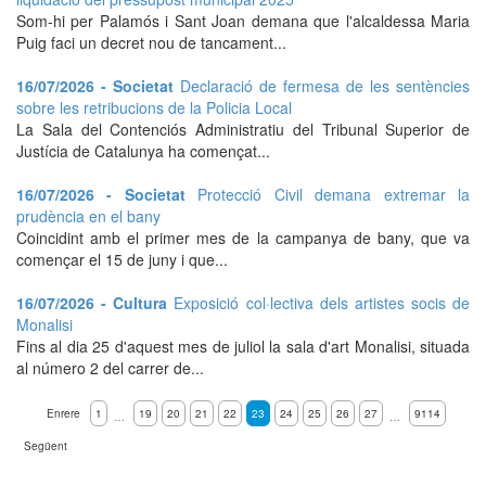
Som-hi per Palamós i Sant Joan demana que l'alcaldessa Maria
Puig faci un decret nou de tancament...
16/07/2026 - Societat
Declaració de fermesa de les sentències
sobre les retribucions de la Policia Local
La Sala del Contenciós Administratiu del Tribunal Superior de
Justícia de Catalunya ha començat...
16/07/2026 - Societat
Protecció Civil demana extremar la
prudència en el bany
Coincidint amb el primer mes de la campanya de bany, que va
començar el 15 de juny i que...
16/07/2026 - Cultura
Exposició col·lectiva dels artistes socis de
Monalisi
Fins al dia 25 d'aquest mes de juliol la sala d'art Monalisi, situada
al número 2 del carrer de...
Enrere
1
19
20
21
22
23
24
25
26
27
9114
…
…
Següent