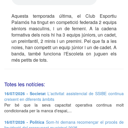
Aquesta temporada última, el Club Esportiu
Palamós ha tingut en competició federada 2 equips
sèniors masculins, i un de femeni. A la cadena
formativa dels nois hi ha 3 equips júniors, un cadet,
un preinfantil, 2 minis i un premini. Pel que fa a les
noies, han competit un equip júnior i un de cadet. A
banda, també funciona l'Escoleta on juguen els
més petits de tots.
Totes les notícies:
16/07/2026 - Societat
L'activitat assistencial de SSIBE continua
creixent en diferents àmbits
Per bé que la seva capacitat operativa continua molt
condicionada per la manca d'espai,...
16/07/2026 - Política
Som-hi demana recomençar el procés de
liquidació del pressupost municipal 2025