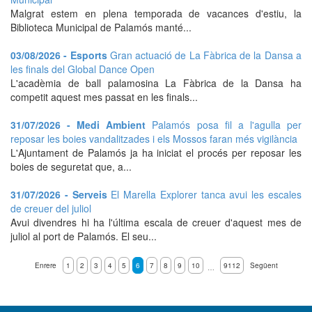
Malgrat estem en plena temporada de vacances d'estiu, la
Biblioteca Municipal de Palamós manté...
03/08/2026 - Esports
Gran actuació de La Fàbrica de la Dansa a
les finals del Global Dance Open
L'acadèmia de ball palamosina La Fàbrica de la Dansa ha
competit aquest mes passat en les finals...
31/07/2026 - Medi Ambient
Palamós posa fil a l'agulla per
reposar les boies vandalitzades i els Mossos faran més vigilància
L'Ajuntament de Palamós ja ha iniciat el procés per reposar les
boies de seguretat que, a...
31/07/2026 - Serveis
El Marella Explorer tanca avui les escales
de creuer del juliol
Avui divendres hi ha l'última escala de creuer d'aquest mes de
juliol al port de Palamós. El seu...
Enrere
1
2
3
4
5
6
7
8
9
10
9112
Següent
…