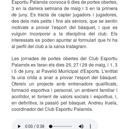
Esportiu Palamós convoca 6 dies de portes obertes,
3 en la darrera setmana de maig i 3 en la primera
de juny. Es tracta de captar jugadors i jugadores,
des dels més petits i fins als sèniors, que se sentin
motivats a provar l'esport del bàsquet, i que es
vulguin incorporar a la disciplina del club. Els
interessats es poden apuntar al formulari que hi ha
al perfil del club a la xarxa Instagram.
Les jornades de portes obertes del Club Esportiu
Palamós es faran els dies 25, 27 i 29 de maig, i 1, 3
i 5 de juny, al Pavelló Municipal d'Esports. L'entitat
fa una crida a anar a provar l'esport del bàsquet.
Ofereix un projecte amb entrenadors qualificats,
formació esportiva i personal, un ambient familiar i
acollidor, el foment de valors socials i esportius, i,
en definitiva, la passió pel bàsquet. Andreu Iruela,
coordinador del Club Esportiu Palamós.