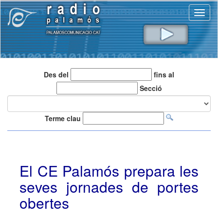
Toggl
naviga
Des del
fins al
Secció
Terme clau
El CE Palamós prepara les
seves jornades de portes
obertes