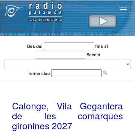
Toggl
naviga
Des del
fins al
Secció
Terme clau
Calonge, Vila Gegantera
de les comarques
gironines 2027