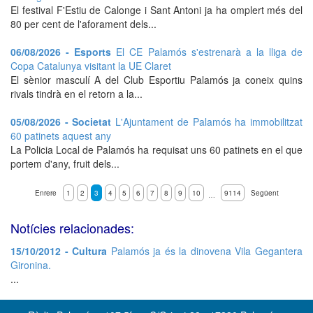
El festival F'Estiu de Calonge i Sant Antoni ja ha omplert més del
80 per cent de l'aforament dels...
06/08/2026 - Esports
El CE Palamós s'estrenarà a la lliga de
Copa Catalunya visitant la UE Claret
El sènior masculí A del Club Esportiu Palamós ja coneix quins
rivals tindrà en el retorn a la...
05/08/2026 - Societat
L'Ajuntament de Palamós ha immobilitzat
60 patinets aquest any
La Policia Local de Palamós ha requisat uns 60 patinets en el que
portem d'any, fruit dels...
Enrere
1
2
3
4
5
6
7
8
9
10
9114
Següent
…
Notícies relacionades:
15/10/2012 - Cultura
Palamós ja és la dinovena Vila Gegantera
Gironina.
...