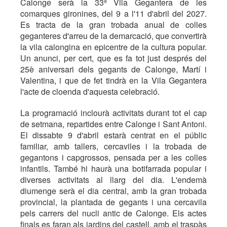
Calonge serà la 33ª Vila Gegantera de les
comarques gironines, del 9 a l'11 d'abril del 2027.
Es tracta de la gran trobada anual de colles
geganteres d'arreu de la demarcació, que convertirà
la vila calongina en epicentre de la cultura popular.
Un anunci, per cert, que es fa tot just després del
25è aniversari dels gegants de Calonge, Martí i
Valentina, i que de fet tindrà en la Vila Gegantera
l'acte de cloenda d'aquesta celebració.
La programació inclourà activitats durant tot el cap
de setmana, repartides entre Calonge i Sant Antoni.
El dissabte 9 d'abril estarà centrat en el públic
familiar, amb tallers, cercaviles i la trobada de
gegantons i capgrossos, pensada per a les colles
infantils. També hi haurà una botifarrada popular i
diverses activitats al llarg del dia. L'endemà
diumenge serà el dia central, amb la gran trobada
provincial, la plantada de gegants i una cercavila
pels carrers del nucli antic de Calonge. Els actes
finals es faran als jardins del castell, amb el traspàs