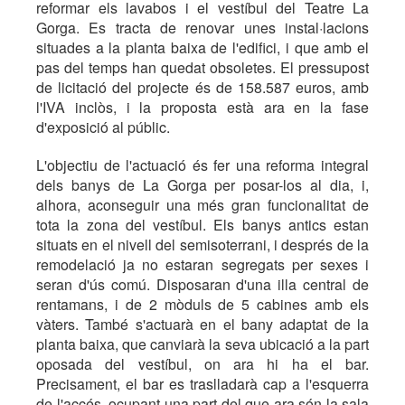
reformar els lavabos i el vestíbul del Teatre La
Gorga. Es tracta de renovar unes instal·lacions
situades a la planta baixa de l'edifici, i que amb el
pas del temps han quedat obsoletes. El pressupost
de licitació del projecte és de 158.587 euros, amb
l'IVA inclòs, i la proposta està ara en la fase
d'exposició al públic.
L'objectiu de l'actuació és fer una reforma integral
dels banys de La Gorga per posar-los al dia, i,
alhora, aconseguir una més gran funcionalitat de
tota la zona del vestíbul. Els banys antics estan
situats en el nivell del semisoterrani, i després de la
remodelació ja no estaran segregats per sexes i
seran d'ús comú. Disposaran d'una illa central de
rentamans, i de 2 mòduls de 5 cabines amb els
vàters. També s'actuarà en el bany adaptat de la
planta baixa, que canviarà la seva ubicació a la part
oposada del vestíbul, on ara hi ha el bar.
Precisament, el bar es traslladarà cap a l'esquerra
de l'accés, ocupant una part del que ara són la sala