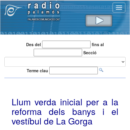
Toggl
naviga
Des del
fins al
Secció
Terme clau
Llum verda inicial per a la
reforma dels banys i el
vestíbul de La Gorga