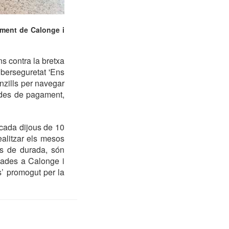
ament de Calonge i
s contra la bretxa
iberseguretat 'Ens
enzills per navegar
odes de pagament,
 cada dijous de 10
ealitzar els mesos
es de durada, són
nades a Calonge i
s’ promogut per la