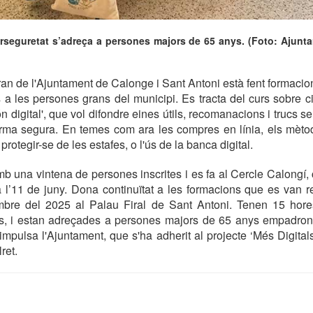
erseguretat s’adreça a persones majors de 65 anys. (Foto: Ajunt
an de l'Ajuntament de Calonge i Sant Antoni està fent formacion
s a les persones grans del municipi. Es tracta del curs sobre c
 digital', que vol difondre eines útils, recomanacions i trucs s
forma segura. En temes com ara les compres en línia, els mèt
protegir-se de les estafes, o l'ús de la banca digital.
b una vintena de persones inscrites i es fa al Cercle Calongí,
a l’11 de juny. Dona continuïtat a les formacions que es van r
mbre del 2025 al Palau Firal de Sant Antoni. Tenen 15 hor
tes, i estan adreçades a persones majors de 65 anys empadro
impulsa l'Ajuntament, que s'ha adherit al projecte ‘Més Digital
ret.