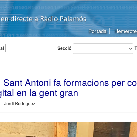
Portada
Hemerote
 al
Secció
T
 Sant Antoni fa formacions per c
gital en la gent gran
 - Jordi Rodríguez