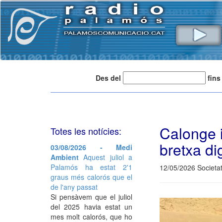
Des del
fins
Calonge i
Totes les notícies:
bretxa di
03/08/2026 - Medi
Ambient
Aquest juliol a
Palamós ha estat 2'1
12/05/2026 Societat
graus més calorós que el
de l'any passat
Si pensàvem que el juliol
del 2025 havia estat un
mes molt calorós, que ho