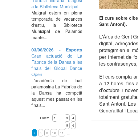
'Tertúlia literària' d'agost
a la Biblioteca Municipal
Malgrat estem en plena
El curs sobre cib
temporada de vacances
Sant Antoni).
d'estiu, la Biblioteca
Municipal de Palamós
L'Àrea de Gent Gr
manté...
digital, adreçade
03/08/2026 - Esports
protegim en el món
Gran actuació de La
per internet de 
Fàbrica de la Dansa a les
les contrasenyes, 
finals del Global Dance
Open
El curs compta am
L'acadèmia de ball
a 12 hores, fins 
palamosina La Fàbrica de
d’octubre i nove
la Dansa ha competit
totalment gratuï
aquest mes passat en les
Sant Antoni. Les 
finals...
Generalitat i Local
Enrere
1
3
4
…
5
6
7
8
9
10
11
…