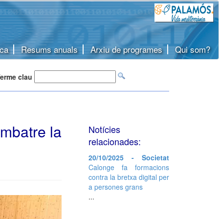
ca
Resums anuals
Arxiu de programes
Qui som?
erme clau
ombatre la
Notícies
relacionades:
20/10/2025 - Societat
Calonge fa formacions
contra la bretxa digital per
a persones grans
...