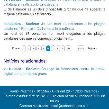
catalana en satisfacció dels usuaris
El de Palamós és un dels 3 hospitals gironins que ha superat la
mitjana catalana en satisfacció...
03/08/2026 - Societat
Ja han mort 16 persones a les platges
catalanes i Protecció Civil crida a la prudència
Un total de 16 persones han mort ofegades a les platges
catalanes des que va començar oficialment...
Enrere
1
2
3
4
5
6
7
8
9
10
9114
Següent
…
Notícies relacionades:
20/10/2025 - Societat
Calonge fa formacions contra la bretxa
digital per a persones grans
...
Ràdio Palamós - 107.5fm - C/Orient 28 - 17230 Palamós -
Telèfon estudis: 972 31 62 90 | Telèfon oficines i redacció: 972 60
09 26
Correus electrònics: mail@radiopalamos.cat -