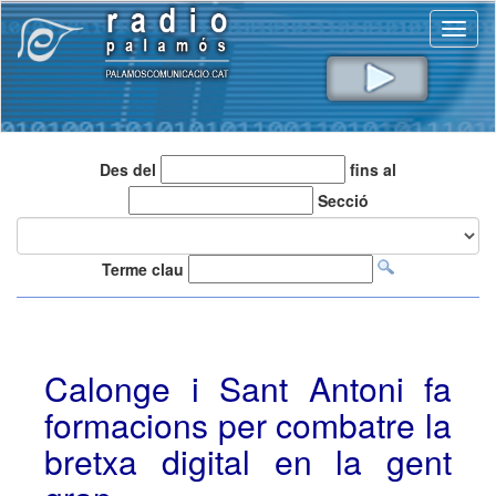
Toggl
naviga
Des del
fins al
Secció
Terme clau
Calonge i Sant Antoni fa
formacions per combatre la
bretxa digital en la gent