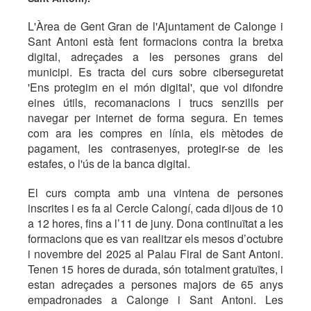
L'Àrea de Gent Gran de l'Ajuntament de Calonge i
Sant Antoni està fent formacions contra la bretxa
digital, adreçades a les persones grans del
municipi. Es tracta del curs sobre ciberseguretat
'Ens protegim en el món digital', que vol difondre
eines útils, recomanacions i trucs senzills per
navegar per internet de forma segura. En temes
com ara les compres en línia, els mètodes de
pagament, les contrasenyes, protegir-se de les
estafes, o l'ús de la banca digital.
El curs compta amb una vintena de persones
inscrites i es fa al Cercle Calongí, cada dijous de 10
a 12 hores, fins a l’11 de juny. Dona continuïtat a les
formacions que es van realitzar els mesos d’octubre
i novembre del 2025 al Palau Firal de Sant Antoni.
Tenen 15 hores de durada, són totalment gratuïtes, i
estan adreçades a persones majors de 65 anys
empadronades a Calonge i Sant Antoni. Les