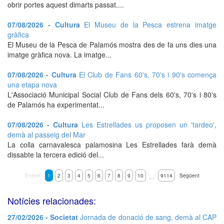
obrir portes aquest dimarts passat....
07/08/2026 - Cultura
El Museu de la Pesca estrena imatge
gràfica
El Museu de la Pesca de Palamós mostra des de fa uns dies una
imatge gràfica nova. La imatge...
07/08/2026 - Cultura
El Club de Fans 60's, 70's i 90's comença
una etapa nova
L'Associació Municipal Social Club de Fans dels 60's, 70's i 80's
de Palamós ha experimentat...
07/08/2026 - Cultura
Les Estrellades us proposen un 'tardeo',
demà al passeig del Mar
La colla carnavalesca palamosina Les Estrellades farà demà
dissabte la tercera edició del...
Enrere
1
2
3
4
5
6
7
8
9
10
9114
Següent
…
Notícies relacionades:
27/02/2026 - Societat
Jornada de donació de sang, demà al CAP