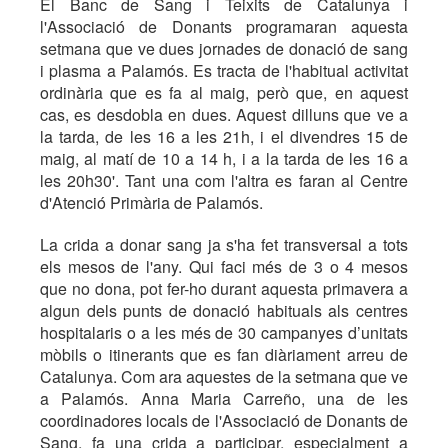
El Banc de Sang i Teixits de Catalunya i
l'Associació de Donants programaran aquesta
setmana que ve dues jornades de donació de sang
i plasma a Palamós. Es tracta de l'habitual activitat
ordinària que es fa al maig, però que, en aquest
cas, es desdobla en dues. Aquest dilluns que ve a
la tarda, de les 16 a les 21h, i el divendres 15 de
maig, al matí de 10 a 14 h, i a la tarda de les 16 a
les 20h30'. Tant una com l'altra es faran al Centre
d'Atenció Primària de Palamós.
La crida a donar sang ja s'ha fet transversal a tots
els mesos de l'any. Qui faci més de 3 o 4 mesos
que no dona, pot fer-ho durant aquesta primavera a
algun dels punts de donació habituals als centres
hospitalaris o a les més de 30 campanyes d’unitats
mòbils o itinerants que es fan diàriament arreu de
Catalunya. Com ara aquestes de la setmana que ve
a Palamós. Anna Maria Carreño, una de les
coordinadores locals de l'Associació de Donants de
Sang, fa una crida a participar, especialment a