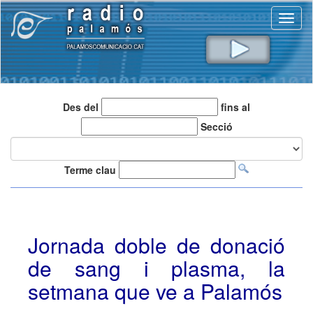
Toggl
naviga
Des del
fins al
Secció
Terme clau
Jornada doble de donació
de sang i plasma, la
setmana que ve a Palamós