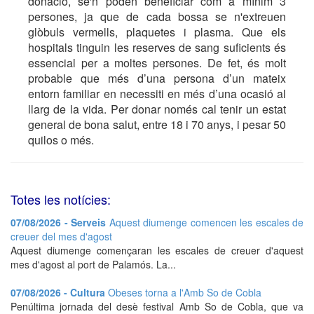
donació, se'n poden beneficiar com a mínim 3
persones, ja que de cada bossa se n'extreuen
glòbuls vermells, plaquetes i plasma. Que els
hospitals tinguin les reserves de sang suficients és
essencial per a moltes persones. De fet, és molt
probable que més d’una persona d’un mateix
entorn familiar en necessiti en més d’una ocasió al
llarg de la vida. Per donar només cal tenir un estat
general de bona salut, entre 18 i 70 anys, i pesar 50
quilos o més.
Totes les notícies:
07/08/2026 - Serveis
Aquest diumenge comencen les escales de
creuer del mes d'agost
Aquest diumenge començaran les escales de creuer d'aquest
mes d'agost al port de Palamós. La...
07/08/2026 - Cultura
Obeses torna a l'Amb So de Cobla
Penúltima jornada del desè festival Amb So de Cobla, que va