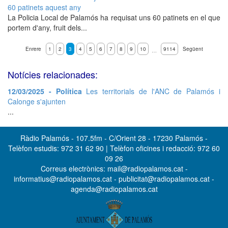
60 patinets aquest any
La Policia Local de Palamós ha requisat uns 60 patinets en el que
portem d'any, fruit dels...
Enrere
1
2
3
4
5
6
7
8
9
10
9114
Següent
…
Notícies relacionades:
12/03/2025 - Política
Les territorials de l'ANC de Palamós i
Calonge s'ajunten
...
Ràdio Palamós - 107.5fm - C/Orient 28 - 17230 Palamós -
Telèfon estudis: 972 31 62 90 | Telèfon oficines i redacció: 972 60
09 26
Correus electrònics: mail@radiopalamos.cat -
informatius@radiopalamos.cat - publicitat@radiopalamos.cat -
agenda@radiopalamos.cat