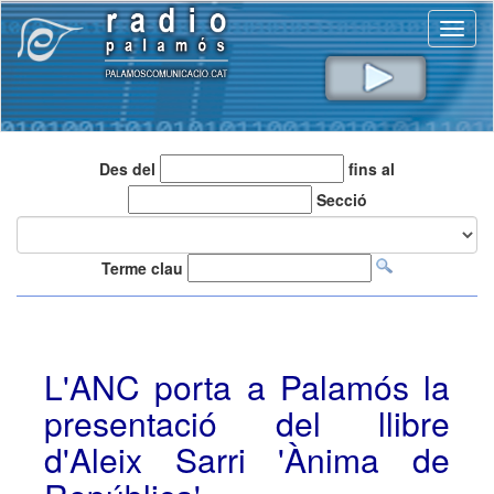
Toggl
naviga
Des del
fins al
Secció
Terme clau
L'ANC porta a Palamós la
presentació del llibre
d'Aleix Sarri 'Ànima de