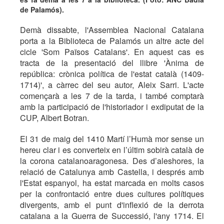
de Palamós).
Demà dissabte, l'Assemblea Nacional Catalana
porta a la Biblioteca de Palamós un altre acte del
cicle 'Som Països Catalans'. En aquest cas es
tracta de la presentació del llibre 'Ànima de
república: crònica política de l'estat català (1409-
1714)', a càrrec del seu autor, Aleix Sarri. L'acte
començarà a les 7 de la tarda, i també comptarà
amb la participació de l'historiador i exdiputat de la
CUP, Albert Botran.
El 31 de maig del 1410 Martí l’Humà mor sense un
hereu clar i es converteix en l’últim sobirà català de
la corona catalanoaragonesa. Des d’aleshores, la
relació de Catalunya amb Castella, i després amb
l'Estat espanyol, ha estat marcada en molts casos
per la confrontació entre dues cultures polítiques
divergents, amb el punt d'inflexió de la derrota
catalana a la Guerra de Successió, l'any 1714. El