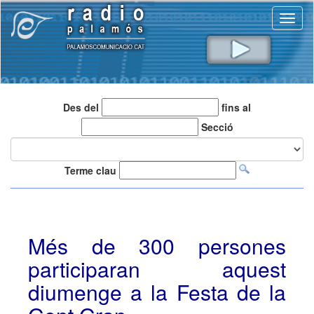
Toggl
naviga
Des del
fins al
Secció
Terme clau
Més de 300 persones
participaran aquest
diumenge a la Festa de la