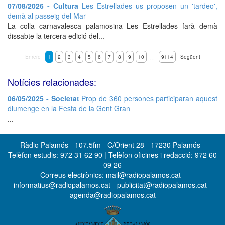
07/08/2026 - Cultura
Les Estrellades us proposen un 'tardeo',
demà al passeig del Mar
La colla carnavalesca palamosina Les Estrellades farà demà
dissabte la tercera edició del...
Enrere
1
2
3
4
5
6
7
8
9
10
9114
Següent
…
Notícies relacionades:
06/05/2025 - Societat
Prop de 360 persones participaran aquest
diumenge en la Festa de la Gent Gran
...
Ràdio Palamós - 107.5fm - C/Orient 28 - 17230 Palamós -
Telèfon estudis: 972 31 62 90 | Telèfon oficines i redacció: 972 60
09 26
Correus electrònics: mail@radiopalamos.cat -
informatius@radiopalamos.cat - publicitat@radiopalamos.cat -
agenda@radiopalamos.cat