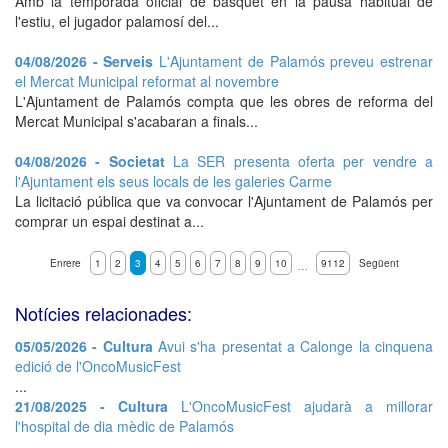
Amb la temporada oficial de bàsquet en la pausa habitual de
l'estiu, el jugador palamosí del...
04/08/2026 - Serveis
L'Ajuntament de Palamós preveu estrenar
el Mercat Municipal reformat al novembre
L'Ajuntament de Palamós compta que les obres de reforma del
Mercat Municipal s'acabaran a finals...
04/08/2026 - Societat
La SER presenta oferta per vendre a
l'Ajuntament els seus locals de les galeries Carme
La licitació pública que va convocar l'Ajuntament de Palamós per
comprar un espai destinat a...
Enrere
1
2
3
4
5
6
7
8
9
10
9112
Següent
…
Notícies relacionades:
05/05/2026 - Cultura
Avui s'ha presentat a Calonge la cinquena
edició de l'OncoMusicFest
...
21/08/2025 - Cultura
L'OncoMusicFest ajudarà a millorar
l'hospital de dia mèdic de Palamós
...