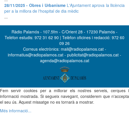
28/11/2025 - Obres i Urbanisme
L'Ajuntament aprova la llicència
per a la millora de l'hospital de dia mèdic
...
Ràdio Palamós - 107.5fm - C/Orient 28 - 17230 Palamós -
Telèfon estudis: 972 31 62 90 | Telèfon oficines i redacció: 972 60
09 26
Correus electrònics: mail@radiopalamos.cat -
informatius@radiopalamos.cat - publicitat@radiopalamos.cat -
agenda@radiopalamos.cat
Fem servir cookies per a millorar els nostres serveis, cerques i
informació mostrada. Si segueix navegant, considerem que n'accepta
el seu ús. Aquest missatge no es tornarà a mostrar.
Més informació...