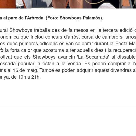
fa al parc de l'Arbreda. (Foto: Showboys Palamós).
ural Showboys treballa des de fa mesos en la tercera edició 
tronòmica que inclou concurs d'arròs, cursa de cambrers, arr
 Les dues primeres edicions es van celebrar durant la Festa M
erò la forta calor que acostuma a fer aquells dies i la recupera
tivat que els Showboys avancin 'La Socarrada' al dissabt
arrossada popular ja estan a la venda. Es poden comprar a l'
fins al 15 de maig. També es poden adquirir aquest divendres al 
unya, de 19h a 21h.