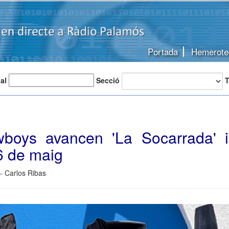
Portada
Hemerote
 al
Secció
T
boys avancen 'La Socarrada' i
6 de maig
- Carlos Ribas