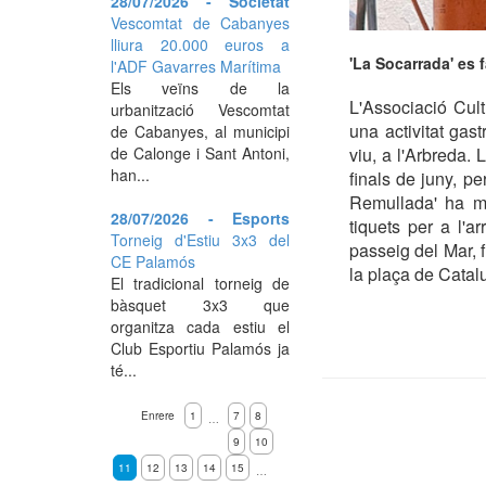
28/07/2026 - Societat
Vescomtat de Cabanyes
lliura 20.000 euros a
'La Socarrada' es 
l'ADF Gavarres Marítima
Els veïns de la
L'Associació Cult
urbanització Vescomtat
una activitat gas
de Cabanyes, al municipi
de Calonge i Sant Antoni,
viu, a l'Arbreda.
han...
finals de juny, p
Remullada' ha mo
28/07/2026 - Esports
tiquets per a l'
Torneig d'Estiu 3x3 del
passeig del Mar, 
CE Palamós
la plaça de Catal
El tradicional torneig de
bàsquet 3x3 que
organitza cada estiu el
Club Esportiu Palamós ja
té...
Enrere
1
7
8
…
9
10
11
12
13
14
15
…