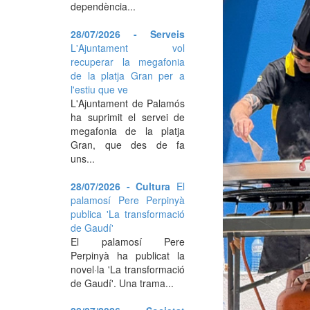
dependència...
28/07/2026 - Serveis
L'Ajuntament vol
recuperar la megafonia
de la platja Gran per a
l'estiu que ve
L'Ajuntament de Palamós
ha suprimit el servei de
megafonia de la platja
Gran, que des de fa
uns...
28/07/2026 - Cultura
El
palamosí Pere Perpinyà
publica 'La transformació
de Gaudí'
El palamosí Pere
Perpinyà ha publicat la
novel·la 'La transformació
de Gaudí'. Una trama...