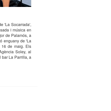
de 'La Socarrada',
ossada i música en
ajor de Palamós, a
ció enguany de 'La
e 16 de maig. Els
Agència Soley, al
bar La Parrilla, a