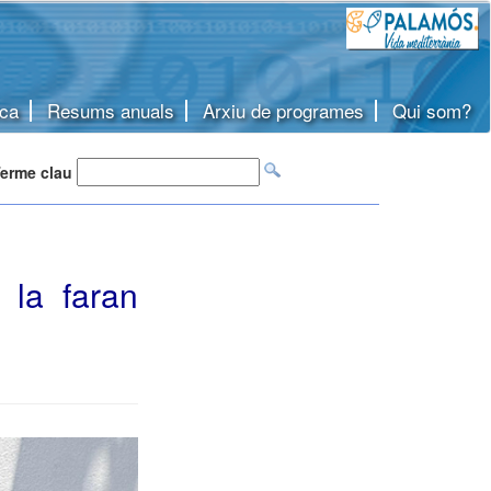
ca
Resums anuals
Arxiu de programes
Qui som?
erme clau
 la faran