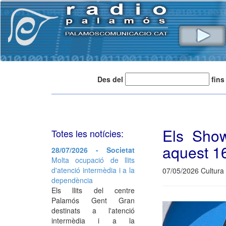
Des del
fins
Els Show
Totes les notícies:
aquest 1
28/07/2026 - Societat
Molta ocupació de llits
d'atenció intermèdia i a la
07/05/2026 Cultura 
dependència
Els llits del centre
Palamós Gent Gran
destinats a l'atenció
intermèdia i a la